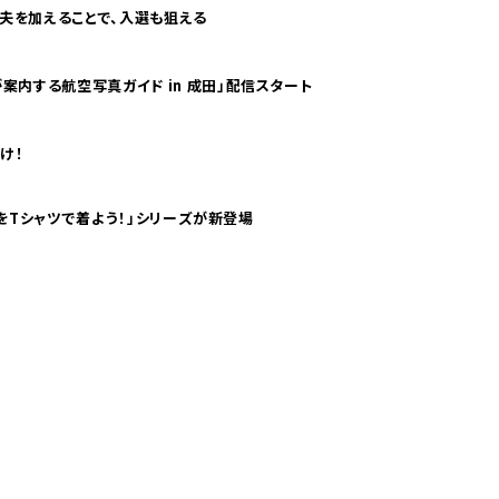
夫を加えることで、入選も狙える
案内する航空写真ガイド in 成田」配信スタート
け！
気分！ pTaに「 世界の空港をTシャツで着よう！」シリーズが新登場