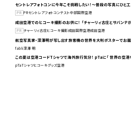
セントレアフォトコンに今年こそ挑戦したい！～普段の写真にひと工
PR
PR
セントレア
フォトコンテスト
中部国際空港
成田空港でのヒコーキ撮影のお供に！ 「チャーリィ古庄とサバンナが
PR
チャーリィ古庄
ヒコーキ撮影
成田国際空港
成田空港
航空写真家・深澤明が写し出す旅客機の世界を大判ポスターでお届
fabli
深澤 明
この夏は空港コードTシャツで海外旅行
pTa
Tシャツ
ヒコーキグッズ
空港