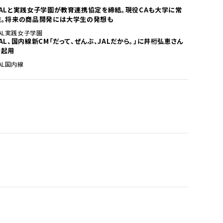
JALと実践女子学園が教育連携協定を締結。現役CAも大学に常
駐。将来の商品開発には大学生の発想も
AL
実践女子学園
JAL、国内線新CM「だって、ぜんぶ、JALだから。」に井桁弘恵さん
を起用
AL
国内線