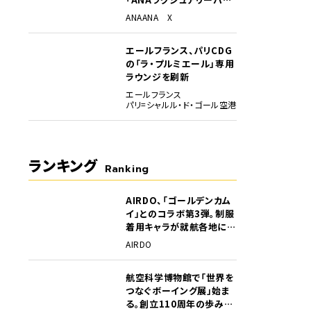
グ」開始
ANA
ANA X
エールフランス、パリCDG
の「ラ・プルミエール」専用
ラウンジを刷新
エールフランス
パリ=シャルル・ド・ゴール空港
ランキング
Ranking
AIRDO、「ゴールデンカム
1
イ」とのコラボ第3弾。制服
着用キャラが就航各地に登
場
AIRDO
航空科学博物館で「世界を
2
つなぐボーイング展」始ま
る。創立110周年の歩みを