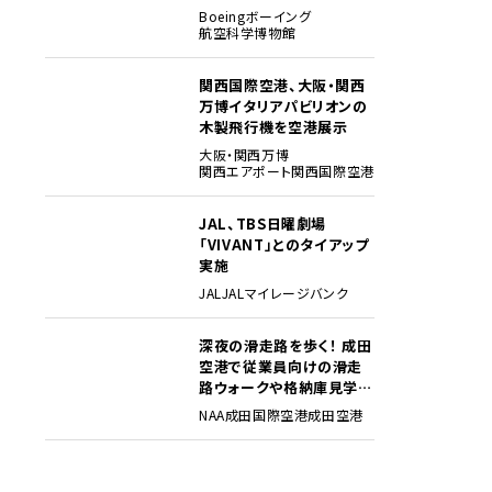
貴重な資料でたどる
Boeing
ボーイング
航空科学博物館
関西国際空港、大阪・関西
3
万博イタリアパビリオンの
木製飛行機を空港展示
大阪・関西万博
関西エアポート
関西国際空港
JAL、TBS日曜劇場
4
「VIVANT」とのタイアップ
実施
JAL
JALマイレージバンク
深夜の滑走路を歩く！ 成田
5
空港で従業員向けの滑走
路ウォークや格納庫見学イ
ベントを初開催
NAA
成田国際空港
成田空港