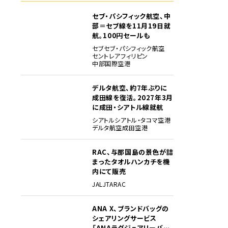
セブ・パシフィック航空、中
部＝セブ線を11月19日就
航。100円セールも
セブ
セブ・パシフィック航空
セントレア
フィリピン
中部国際空港
デルタ航空、約7年ぶりに
成田線を復活。2027年3月
に成田・シアトル線就航
シアトル
シアトル・タコマ空港
デルタ航空
成田空港
RAC、与那国島の景色が詰
まったタオルハンカチを機
内にて販売
JAL
JTA
RAC
ANA X、ブランドバッグの
シェアリングサービス
「ANAラグジュアリーバッ