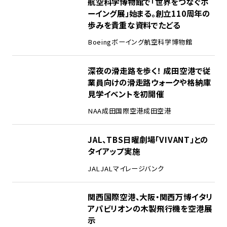
1
航空科学博物館で「世界をつなぐボ
ーイング展」始まる。創立110周年の
歩みを貴重な資料でたどる
Boeing
ボーイング
航空科学博物館
2
深夜の滑走路を歩く！ 成田空港で従
業員向けの滑走路ウォークや格納庫
見学イベントを初開催
NAA
成田国際空港
成田空港
3
JAL、TBS日曜劇場「VIVANT」との
タイアップ実施
JAL
JALマイレージバンク
4
関西国際空港、大阪・関西万博イタリ
アパビリオンの木製飛行機を空港展
示