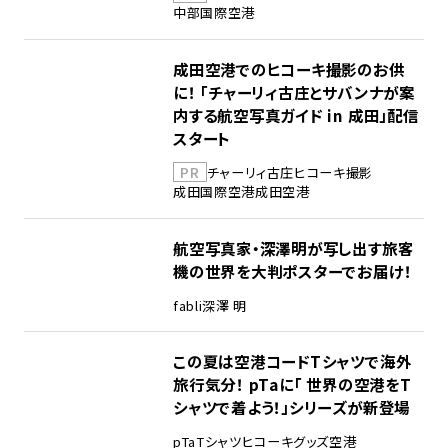
中部国際空港
成田空港でのヒコーキ撮影のお供
に！ 「チャーリィ古庄とサバンナが案
内する航空写真ガイド in 成田」配信
スタート
PR
チャーリィ古庄
ヒコーキ撮影
成田国際空港
成田空港
航空写真家・深澤明が写し出す旅客
機の世界を大判ポスターでお届け！
fabli
深澤 明
この夏は空港コードTシャツで海外
旅行気分！ pTaに「 世界の空港をT
シャツで着よう！」シリーズが新登場
pTa
Tシャツ
ヒコーキグッズ
空港