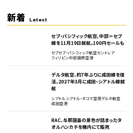
新着
Latest
セブ・パシフィック航空、中部＝セブ
線を11月19日就航。100円セールも
セブ
セブ・パシフィック航空
セントレア
フィリピン
中部国際空港
デルタ航空、約7年ぶりに成田線を復
活。2027年3月に成田・シアトル線就
航
シアトル
シアトル・タコマ空港
デルタ航空
成田空港
RAC、与那国島の景色が詰まったタ
オルハンカチを機内にて販売