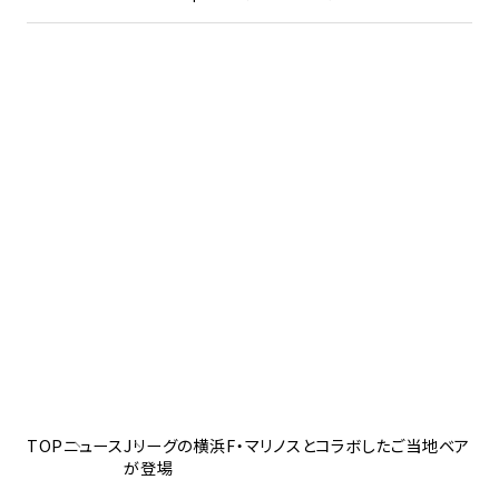
TOP
ニュース
Jリーグの横浜F・マリノスとコラボしたご当地ベア
が登場