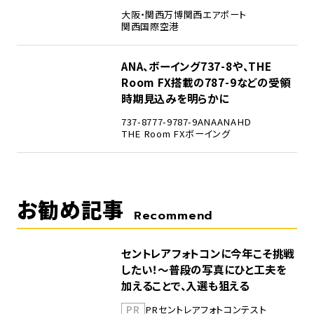
大阪・関西万博
関西エアポート
関西国際空港
5
ANA、ボーイング737-8や、THE
Room FX搭載の787-9などの受領
時期見込みを明らかに
737-8
777-9
787-9
ANA
ANAHD
THE Room FX
ボーイング
お勧め記事
Recommend
セントレアフォトコンに今年こそ挑戦
したい！～普段の写真にひと工夫を
加えることで、入選も狙える
PR
PR
セントレア
フォトコンテスト