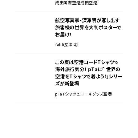
成田国際空港
成田空港
航空写真家・深澤明が写し出す
旅客機の世界を大判ポスターで
お届け！
fabli
深澤 明
この夏は空港コードTシャツで
海外旅行気分！ pTaに「 世界の
空港をTシャツで着よう！」シリー
ズが新登場
pTa
Tシャツ
ヒコーキグッズ
空港