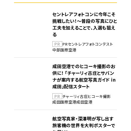
セントレアフォトコンに今年こそ
挑戦したい！～普段の写真にひと
工夫を加えることで、入選も狙え
る
PR
PR
セントレア
フォトコンテスト
中部国際空港
成田空港でのヒコーキ撮影のお
供に！ 「チャーリィ古庄とサバン
ナが案内する航空写真ガイド in
成田」配信スタート
PR
チャーリィ古庄
ヒコーキ撮影
成田国際空港
成田空港
航空写真家・深澤明が写し出す
旅客機の世界を大判ポスターで