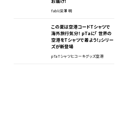
お届け！
fabli
深澤 明
この夏は空港コードTシャツで
海外旅行気分！ pTaに「 世界の
空港をTシャツで着よう！」シリー
ズが新登場
pTa
Tシャツ
ヒコーキグッズ
空港