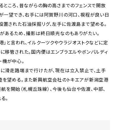
るところ、昔ながらの胸の高さまでのフェンスで開放
が一望でき、右手には阿賀野川の河口、視程が良い日
設置された石油採掘リグ、左手に佐渡島まで望める。
があるため、撮影は終日順光なのもありがたい。
」と言われ、イルクーツクやウラジオストクなどに定
に移管された。国内便はエンブラエルやボンバルディ
ター機が中心。
に滑走路端まで行けたが、現在は立入禁止で、土手
陸を望める。また新興航空会社のトキエアが新潟空港
り運航を開始（札幌丘珠線）、今後も仙台や佐渡、中部、
る。