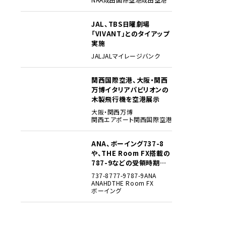
JAL、TBS日曜劇場
3
「VIVANT」とのタイアップ
実施
JAL
JALマイレージバンク
関西国際空港、大阪・関西
4
万博イタリアパビリオンの
木製飛行機を空港展示
大阪・関西万博
関西エアポート
関西国際空港
ANA、ボーイング737-8
5
や、THE Room FX搭載の
787-9などの受領時期見
込みを明らかに
737-8
777-9
787-9
ANA
ANAHD
THE Room FX
ボーイング