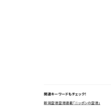
関連キーワードもチェック！
新潟空港
空港
連載「ニッポンの空港」