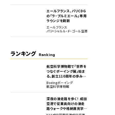
エールフランス、パリCDG
の「ラ・プルミエール」専用
ラウンジを刷新
エールフランス
パリ=シャルル・ド・ゴール空港
ランキング
Ranking
航空科学博物館で「世界を
1
つなぐボーイング展」始ま
る。創立110周年の歩みを
貴重な資料でたどる
Boeing
ボーイング
航空科学博物館
深夜の滑走路を歩く！ 成田
2
空港で従業員向けの滑走
路ウォークや格納庫見学イ
ベントを初開催
NAA
成田国際空港
成田空港