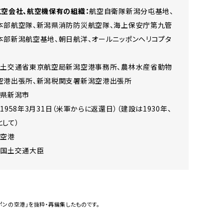
航空会社、航空機保有の組織：
航空自衛隊新潟分屯基地、
本部航空隊、新潟県消防防災航空隊、海上保安庁第九管
本部新潟航空基地、朝日航洋、オールニッポンヘリコプタ
土交通省東京航空局新潟空港事務所、農林水産省動物
空港出張所、新潟税関支署新潟空港出張所
潟県新潟市
：
1958年3月31日（米軍からに返還日）（建設は1930年、
して）
理空港
：
国土交通大臣
ッポンの空港」を抜粋・再編集したものです。