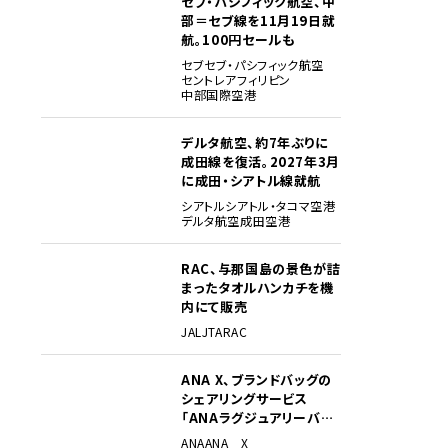
セブ・パシフィック航空、中
部＝セブ線を11月19日就
航。100円セールも
セブ
セブ・パシフィック航空
セントレア
フィリピン
中部国際空港
デルタ航空、約7年ぶりに
成田線を復活。2027年3月
に成田・シアトル線就航
シアトル
シアトル・タコマ空港
デルタ航空
成田空港
RAC、与那国島の景色が詰
まったタオルハンカチを機
内にて販売
JAL
JTA
RAC
ANA X、ブランドバッグの
シェアリングサービス
「ANAラグジュアリーバッ
グ」開始
ANA
ANA X