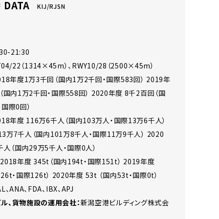
DATA
KIJ/RJSN
a
:30-21:30
04/22（1314×45m）、RWY10/28（2500×45m）
018年度1万3千回（国内1万2千回・国際583回） 2019年
（国内1万2千回・国際558回） 2020年度 8千2百回（国
・国際0回）
018年度 116万6千人（国内103万人・国際13万6千人）
113万7千人（国内101万8千人・国際11万9千人） 2020
5千人（国内29万5千人・国際0人）
：
2018年度 345t（国内194t・国際151t） 2019年度
126t・国際126t） 2020年度 53t （国内53t・国際0t）
AL、ANA、FDA、IBX、APJ
ビル、貨物施設の運用会社：
新潟空港ビルディング株式会