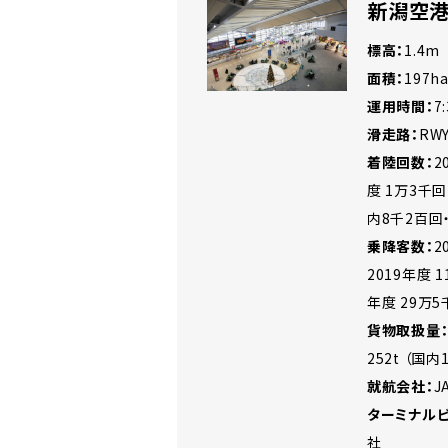
新潟空港 
標高：
1.4m
面積：
197h
運用時間：
7
滑走路：
RWY
着陸回数：
2
度 1万3千回
内8千2百回
乗降客数：
2
2019年度 
年度 29万
貨物取扱量
252t （国内
就航会社：
J
ターミナル
社