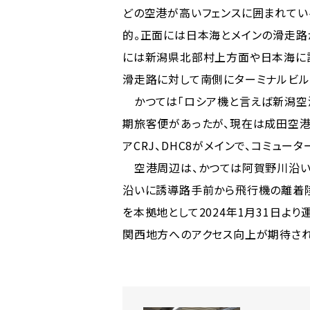
どの空港が高いフェンスに囲まれてい
的。正面には日本海とメインの滑走路
には新潟県北部村上方面や日本海に
滑走路に対して南側にターミナルビル
かつては「ロシア機と言えば新潟空港
期旅客便があったが、現在は成田空港
アCRJ、DHC8がメインで、コミュー
空港周辺は、かつては阿賀野川沿い
沿いに誘導路手前から飛行機の離着
を本拠地として2024年1月31日よ
関西地方へのアクセス向上が期待され