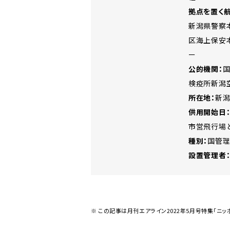
拠点を置く
新潟県警察
区海上保安
ー
公的機関：
国
検疫所新潟
所在地：
新
供用開始日
市営飛行場と
種別：
国管
設置管理者
※ この記事は月刊エアライン2022年5月号特集「ニ