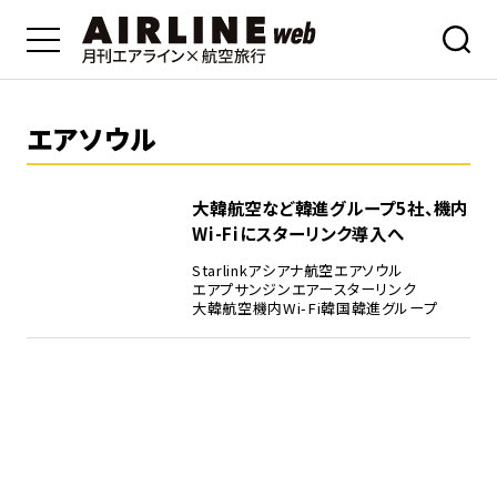
エアソウル
大韓航空など韓進グループ5社、機内
Wi-Fiにスターリンク導入へ
Starlink
アシアナ航空
エアソウル
エアプサン
ジンエアー
スターリンク
大韓航空
機内Wi-Fi
韓国
韓進グループ