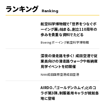
ランキング
Ranking
1
航空科学博物館で「世界をつなぐボ
ーイング展」始まる。創立110周年の
歩みを貴重な資料でたどる
Boeing
ボーイング
航空科学博物館
2
深夜の滑走路を歩く！ 成田空港で従
業員向けの滑走路ウォークや格納庫
見学イベントを初開催
NAA
成田国際空港
成田空港
3
AIRDO、「ゴールデンカムイ」とのコ
ラボ第3弾。制服着用キャラが就航各
地に登場