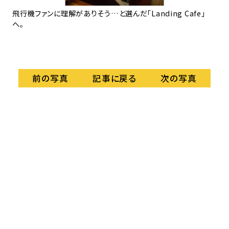
フェ
飛行機ファンに理解がありそう…と選んだ「Landing Cafe」
案
へ。
気
記事に戻る
前の写真
次の写真