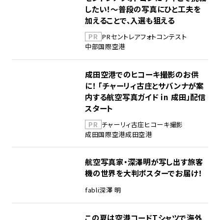
したい！～普段の写真にひと工夫を
加えることで、入選も狙える
PR
PR
セントレア
フォトコンテスト
中部国際空港
成田空港でのヒコーキ撮影のお供
に！ 「チャーリィ古庄とサバンナが案
内する航空写真ガイド in 成田」配信
スタート
PR
チャーリィ古庄
ヒコーキ撮影
成田国際空港
成田空港
航空写真家・深澤明が写し出す旅客
機の世界を大判ポスターでお届け！
fabli
深澤 明
この夏は空港コードTシャツで海外