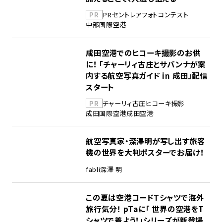
PR
PR
セントレア
フォトコンテスト
中部国際空港
成田空港でのヒコーキ撮影のお供
に！ 「チャーリィ古庄とサバンナが案
内する航空写真ガイド in 成田」配信
スタート
PR
チャーリィ古庄
ヒコーキ撮影
成田国際空港
成田空港
航空写真家・深澤明が写し出す旅客
機の世界を大判ポスターでお届け！
fabli
深澤 明
この夏は空港コードTシャツで海外
旅行気分！ pTaに「 世界の空港をT
シャツで着よう！」シリーズが新登場