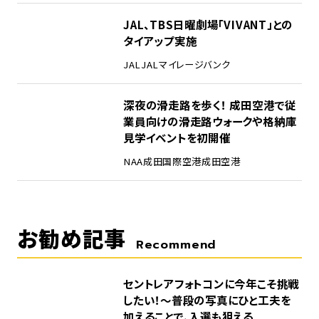
4
JAL、TBS日曜劇場「VIVANT」との
タイアップ実施
JAL
JALマイレージバンク
5
深夜の滑走路を歩く！ 成田空港で従
業員向けの滑走路ウォークや格納庫
見学イベントを初開催
NAA
成田国際空港
成田空港
お勧め記事
Recommend
セントレアフォトコンに今年こそ挑戦
したい！～普段の写真にひと工夫を
加えることで、入選も狙える