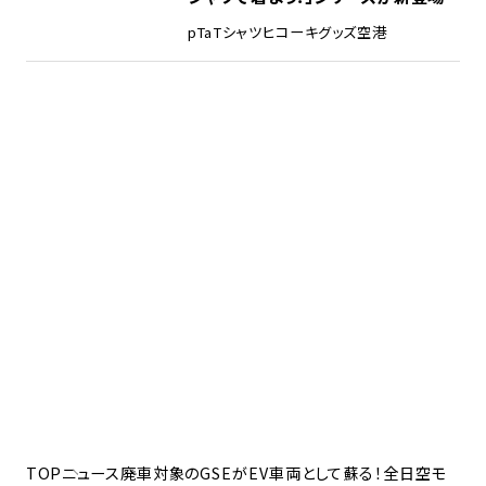
pTa
Tシャツ
ヒコーキグッズ
空港
TOP
ニュース
廃車対象のGSEがEV車両として蘇る！全日空モ