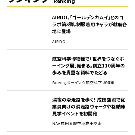
Ranking
1
AIRDO、「ゴールデンカムイ」とのコ
ラボ第3弾。制服着用キャラが就航各
地に登場
AIRDO
2
航空科学博物館で「世界をつなぐボ
ーイング展」始まる。創立110周年の
歩みを貴重な資料でたどる
Boeing
ボーイング
航空科学博物館
3
深夜の滑走路を歩く！ 成田空港で従
業員向けの滑走路ウォークや格納庫
見学イベントを初開催
NAA
成田国際空港
成田空港