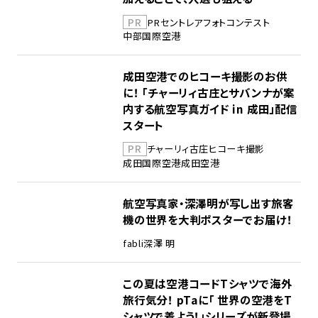
PR
PR
セントレア
フォトコンテスト
中部国際空港
成田空港でのヒコーキ撮影のお供
に！ 「チャーリィ古庄とサバンナが案
内する航空写真ガイド in 成田」配信
スタート
PR
チャーリィ古庄
ヒコーキ撮影
成田国際空港
成田空港
航空写真家・深澤明が写し出す旅客
機の世界を大判ポスターでお届け！
fabli
深澤 明
この夏は空港コードTシャツで海外
旅行気分！ pTaに「 世界の空港をT
シャツで着よう！」シリーズが新登場