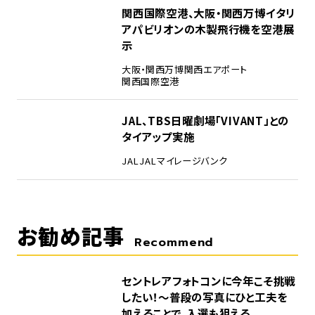
4
関西国際空港、大阪・関西万博イタリ
アパビリオンの木製飛行機を空港展
示
大阪・関西万博
関西エアポート
関西国際空港
5
JAL、TBS日曜劇場「VIVANT」との
タイアップ実施
JAL
JALマイレージバンク
お勧め記事
Recommend
セントレアフォトコンに今年こそ挑戦
したい！～普段の写真にひと工夫を
加えることで、入選も狙える