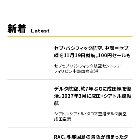
新着
Latest
セブ・パシフィック航空、中部＝セブ
線を11月19日就航。100円セールも
セブ
セブ・パシフィック航空
セントレア
フィリピン
中部国際空港
デルタ航空、約7年ぶりに成田線を復
活。2027年3月に成田・シアトル線就
航
シアトル
シアトル・タコマ空港
デルタ航空
成田空港
RAC、与那国島の景色が詰まったタ