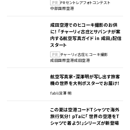
PR
PR
セントレア
フォトコンテスト
中部国際空港
成田空港でのヒコーキ撮影のお供
に！ 「チャーリィ古庄とサバンナが案
内する航空写真ガイド in 成田」配信
スタート
PR
チャーリィ古庄
ヒコーキ撮影
成田国際空港
成田空港
航空写真家・深澤明が写し出す旅客
機の世界を大判ポスターでお届け！
fabli
深澤 明
この夏は空港コードTシャツで海外
旅行気分！ pTaに「 世界の空港をT
シャツで着よう！」シリーズが新登場