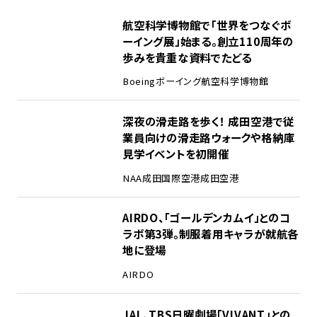
1
航空科学博物館で「世界をつなぐボ
ーイング展」始まる。創立110周年の
歩みを貴重な資料でたどる
Boeing
ボーイング
航空科学博物館
2
深夜の滑走路を歩く！ 成田空港で従
業員向けの滑走路ウォークや格納庫
見学イベントを初開催
NAA
成田国際空港
成田空港
3
AIRDO、「ゴールデンカムイ」とのコ
ラボ第3弾。制服着用キャラが就航各
地に登場
AIRDO
4
JAL、TBS日曜劇場「VIVANT」との