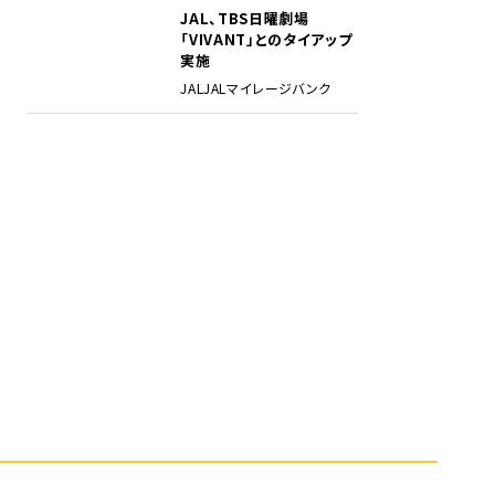
JAL、TBS日曜劇場
5
「VIVANT」とのタイアップ
実施
JAL
JALマイレージバンク