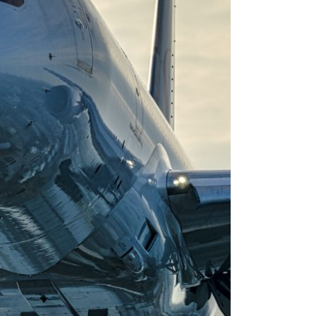
ANA BOEING 777-
500席超というANA