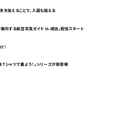
夫を加えることで、入選も狙える
案内する航空写真ガイド in 成田」配信スタート
け！
気分！ pTaに「 世界の空港をTシャツで着よう！」シリーズが新登場