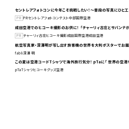
セントレアフォトコンに今年こそ挑戦したい！～普段の写真にひと工
PR
PR
セントレア
フォトコンテスト
中部国際空港
成田空港でのヒコーキ撮影のお供に！ 「チャーリィ古庄とサバンナが
PR
チャーリィ古庄
ヒコーキ撮影
成田国際空港
成田空港
航空写真家・深澤明が写し出す旅客機の世界を大判ポスターでお届
fabli
深澤 明
この夏は空港コードTシャツで海外旅行
pTa
Tシャツ
ヒコーキグッズ
空港