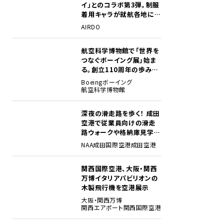
イ」とのコラボ第3弾。制服
着用キャラが就航各地に登
場
AIRDO
航空科学博物館で「世界を
2
つなぐボーイング展」始ま
る。創立110周年の歩みを
貴重な資料でたどる
Boeing
ボーイング
航空科学博物館
深夜の滑走路を歩く！ 成田
3
空港で従業員向けの滑走
路ウォークや格納庫見学イ
ベントを初開催
NAA
成田国際空港
成田空港
関西国際空港、大阪・関西
4
万博イタリアパビリオンの
木製飛行機を空港展示
大阪・関西万博
関西エアポート
関西国際空港