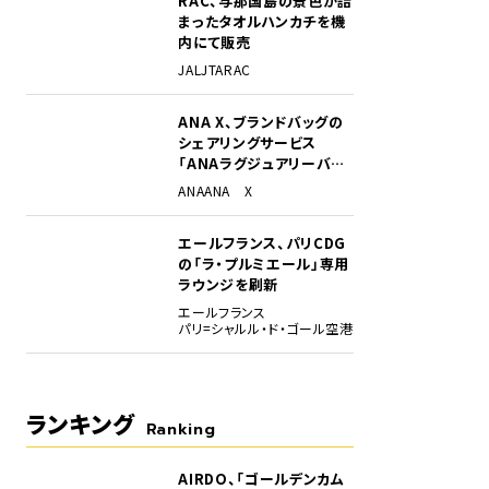
RAC、与那国島の景色が詰
まったタオルハンカチを機
内にて販売
JAL
JTA
RAC
ANA X、ブランドバッグの
シェアリングサービス
「ANAラグジュアリーバッ
グ」開始
ANA
ANA X
300
国内線で最大の輸送力を誇る長胴型777。その大迫力の離陸と、躍動するメカニズム。
エールフランス、パリCDG
の「ラ・プルミエール」専用
ラウンジを刷新
エールフランス
パリ=シャルル・ド・ゴール空港
ランキング
Ranking
AIRDO、「ゴールデンカム
1