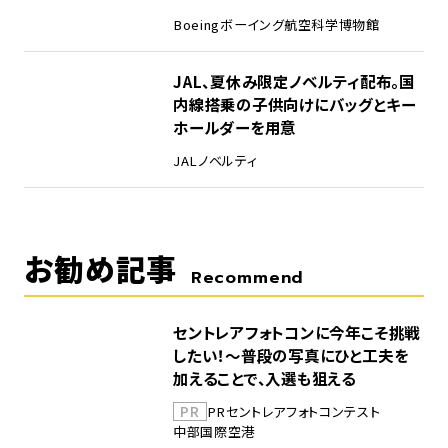
Boeing
ボーイング
航空科学博物館
5
JAL、夏休み限定ノベルティ配布。国
内線搭乗の子供向けにバッグとキー
ホールダーを用意
JAL
ノベルティ
お勧め記事
Recommend
セントレアフォトコンに今年こそ挑戦
したい！～普段の写真にひと工夫を
加えることで、入選も狙える
PR
PR
セントレア
フォトコンテスト
中部国際空港