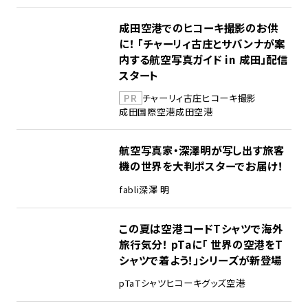
成田空港でのヒコーキ撮影のお供
に！ 「チャーリィ古庄とサバンナが案
内する航空写真ガイド in 成田」配信
スタート
PR
チャーリィ古庄
ヒコーキ撮影
成田国際空港
成田空港
航空写真家・深澤明が写し出す旅客
機の世界を大判ポスターでお届け！
fabli
深澤 明
この夏は空港コードTシャツで海外
旅行気分！ pTaに「 世界の空港をT
シャツで着よう！」シリーズが新登場
pTa
Tシャツ
ヒコーキグッズ
空港