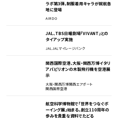
ラボ第3弾。制服着用キャラが就航各
地に登場
AIRDO
2
JAL、TBS日曜劇場「VIVANT」との
タイアップ実施
JAL
JALマイレージバンク
3
関西国際空港、大阪・関西万博イタリ
アパビリオンの木製飛行機を空港展
示
大阪・関西万博
関西エアポート
関西国際空港
4
航空科学博物館で「世界をつなぐボ
ーイング展」始まる。創立110周年の
歩みを貴重な資料でたどる