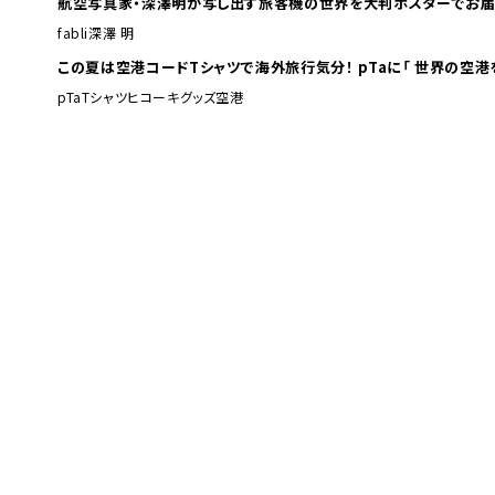
航空写真家・深澤明が写し出す旅客機の世界を大判ポスターでお届
fabli
深澤 明
この夏は空港コードTシャツで海外旅行
pTa
Tシャツ
ヒコーキグッズ
空港