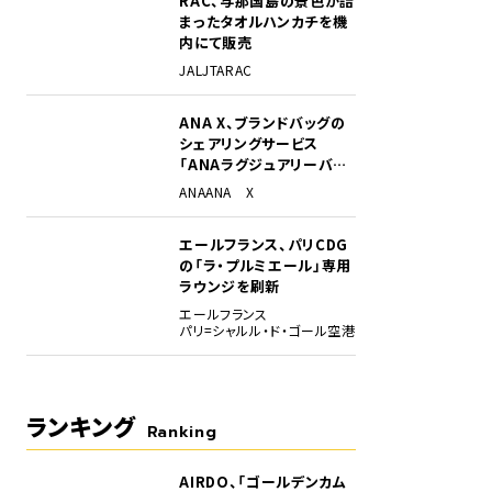
RAC、与那国島の景色が詰
まったタオルハンカチを機
内にて販売
JAL
JTA
RAC
ANA X、ブランドバッグの
シェアリングサービス
「ANAラグジュアリーバッ
グ」開始
ANA
ANA X
エールフランス、パリCDG
の「ラ・プルミエール」専用
ラウンジを刷新
エールフランス
パリ=シャルル・ド・ゴール空港
ランキング
Ranking
AIRDO、「ゴールデンカム
1