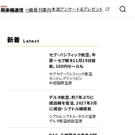
本誌アンケート&プレゼント
最新刊案内
新着
Latest
セブ・パシフィック航空、中
部＝セブ線を11月19日就
航。100円セールも
セブ
セブ・パシフィック航空
セントレア
フィリピン
中部国際空港
デルタ航空、約7年ぶりに
成田線を復活。2027年3月
に成田・シアトル線就航
シアトル
シアトル・タコマ空港
デルタ航空
成田空港