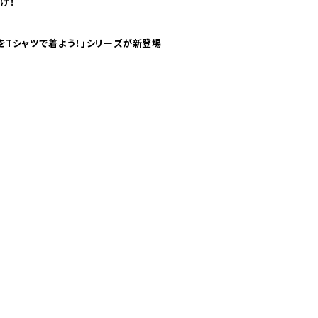
け！
気分！ pTaに「 世界の空港をTシャツで着よう！」シリーズが新登場