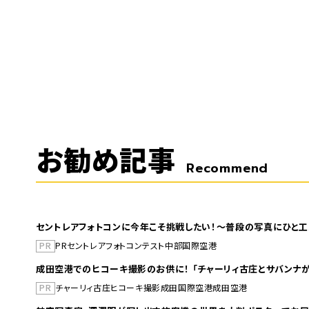
お勧め記事
Recommend
セントレアフォトコンに今年こそ挑戦したい！～普段の写真にひと工
PR
PR
セントレア
フォトコンテスト
中部国際空港
成田空港でのヒコーキ撮影のお供に！ 「チャーリィ古庄とサバンナが
PR
チャーリィ古庄
ヒコーキ撮影
成田国際空港
成田空港