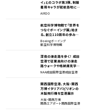
イ」とのコラボ第3弾。制服
着用キャラが就航各地に登
場
AIRDO
航空科学博物館で「世界を
2
つなぐボーイング展」始ま
る。創立110周年の歩みを
貴重な資料でたどる
Boeing
ボーイング
航空科学博物館
深夜の滑走路を歩く！ 成田
3
空港で従業員向けの滑走
路ウォークや格納庫見学イ
ベントを初開催
NAA
成田国際空港
成田空港
関西国際空港、大阪・関西
4
万博イタリアパビリオンの
木製飛行機を空港展示
大阪・関西万博
関西エアポート
関西国際空港