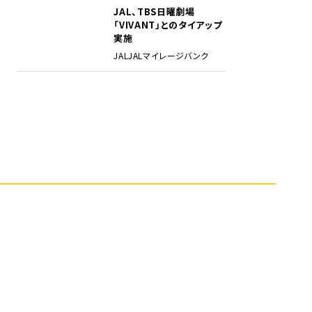
JAL、TBS日曜劇場
5
「VIVANT」とのタイアップ
実施
JAL
JALマイレージバンク