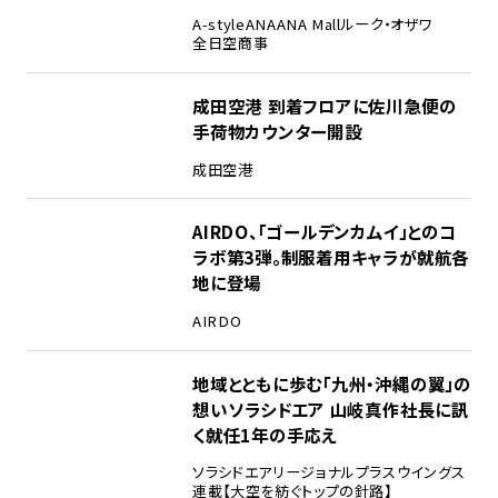
A-style
ANA
ANA Mall
ルーク・オザワ
全日空商事
成田空港 到着フロアに佐川急便の
手荷物カウンター開設
成田空港
AIRDO、「ゴールデンカムイ」とのコ
ラボ第3弾。制服着用キャラが就航各
地に登場
AIRDO
地域とともに歩む「九州・沖縄の翼」の
想い――ソラシドエア 山岐真作社長に訊
く就任1年の手応え
ソラシドエア
リージョナルプラスウイングス
連載【大空を紡ぐトップの針路】