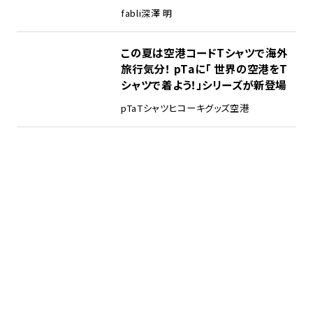
fabli
深澤 明
この夏は空港コードTシャツで海外
旅行気分！ pTaに「 世界の空港をT
シャツで着よう！」シリーズが新登場
pTa
Tシャツ
ヒコーキグッズ
空港