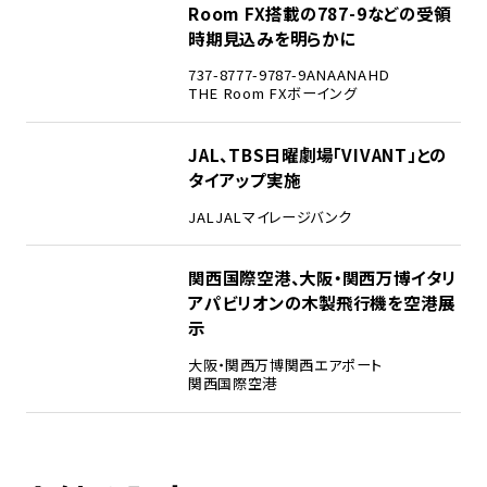
Room FX搭載の787-9などの受領
時期見込みを明らかに
737-8
777-9
787-9
ANA
ANAHD
THE Room FX
ボーイング
4
JAL、TBS日曜劇場「VIVANT」との
タイアップ実施
JAL
JALマイレージバンク
5
関西国際空港、大阪・関西万博イタリ
アパビリオンの木製飛行機を空港展
示
大阪・関西万博
関西エアポート
関西国際空港