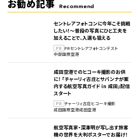
お勧め記事
Recommend
セントレアフォトコンに今年こそ挑戦
したい！～普段の写真にひと工夫を
加えることで、入選も狙える
PR
PR
セントレア
フォトコンテスト
中部国際空港
成田空港でのヒコーキ撮影のお供
に！ 「チャーリィ古庄とサバンナが案
内する航空写真ガイド in 成田」配信
スタート
PR
チャーリィ古庄
ヒコーキ撮影
成田国際空港
成田空港
航空写真家・深澤明が写し出す旅客
機の世界を大判ポスターでお届け！