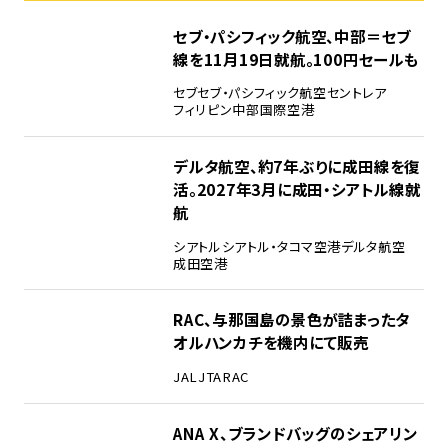
セブ・パシフィック航空、中部＝セブ
線を11月19日就航。100円セールも
セブ
セブ・パシフィック航空
セントレア
フィリピン
中部国際空港
デルタ航空、約7年ぶりに成田線を復
活。2027年3月に成田・シアトル線就
航
シアトル
シアトル・タコマ空港
デルタ航空
成田空港
RAC、与那国島の景色が詰まったタ
オルハンカチを機内にて販売
JAL
JTA
RAC
ANA X、ブランドバッグのシェアリン