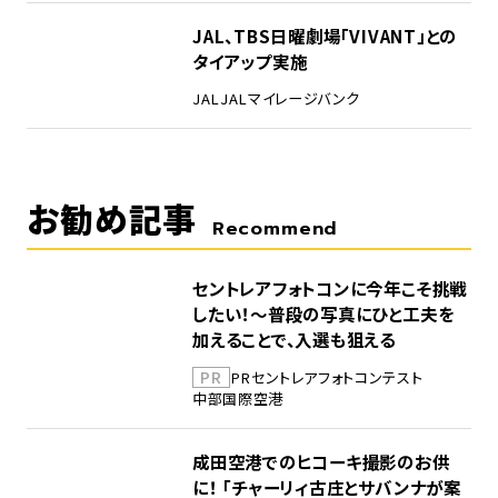
5
JAL、TBS日曜劇場「VIVANT」との
タイアップ実施
JAL
JALマイレージバンク
お勧め記事
Recommend
セントレアフォトコンに今年こそ挑戦
したい！～普段の写真にひと工夫を
加えることで、入選も狙える
PR
PR
セントレア
フォトコンテスト
中部国際空港
成田空港でのヒコーキ撮影のお供
に！ 「チャーリィ古庄とサバンナが案