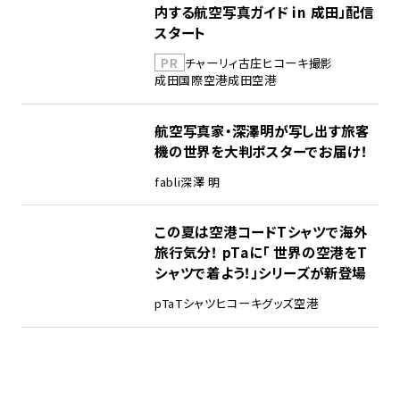
内する航空写真ガイド in 成田」配信
スタート
PR
チャーリィ古庄
ヒコーキ撮影
成田国際空港
成田空港
航空写真家・深澤明が写し出す旅客
機の世界を大判ポスターでお届け！
fabli
深澤 明
この夏は空港コードTシャツで海外
旅行気分！ pTaに「 世界の空港をT
シャツで着よう！」シリーズが新登場
pTa
Tシャツ
ヒコーキグッズ
空港