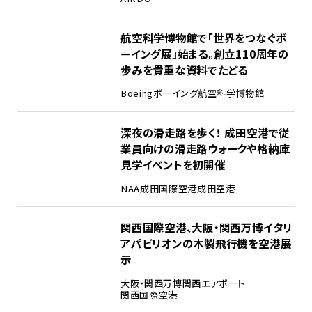
2
航空科学博物館で「世界をつなぐボ
ーイング展」始まる。創立110周年の
歩みを貴重な資料でたどる
Boeing
ボーイング
航空科学博物館
3
深夜の滑走路を歩く！ 成田空港で従
業員向けの滑走路ウォークや格納庫
見学イベントを初開催
NAA
成田国際空港
成田空港
4
関西国際空港、大阪・関西万博イタリ
アパビリオンの木製飛行機を空港展
示
大阪・関西万博
関西エアポート
関西国際空港