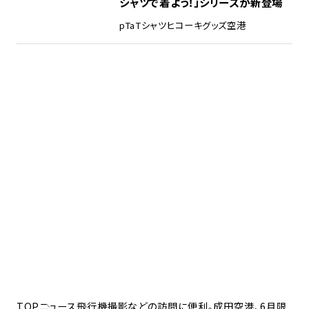
シャツで着よう！」シリーズが新登場
pTa
Tシャツ
ヒコーキグッズ
空港
TOP
ニュース
飛行機撮影などの訪問に便利。成田空港、6月限