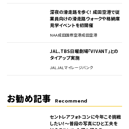
4
深夜の滑走路を歩く！ 成田空港で従
業員向けの滑走路ウォークや格納庫
見学イベントを初開催
NAA
成田国際空港
成田空港
5
JAL、TBS日曜劇場「VIVANT」との
タイアップ実施
JAL
JALマイレージバンク
お勧め記事
Recommend
セントレアフォトコンに今年こそ挑戦
したい！～普段の写真にひと工夫を