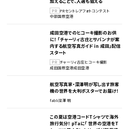
加えることで、入選も狙える
PR
PR
セントレア
フォトコンテスト
中部国際空港
成田空港でのヒコーキ撮影のお供
に！ 「チャーリィ古庄とサバンナが案
内する航空写真ガイド in 成田」配信
スタート
PR
チャーリィ古庄
ヒコーキ撮影
成田国際空港
成田空港
航空写真家・深澤明が写し出す旅客
機の世界を大判ポスターでお届け！
fabli
深澤 明
この夏は空港コードTシャツで海外
旅行気分！ pTaに「 世界の空港をT