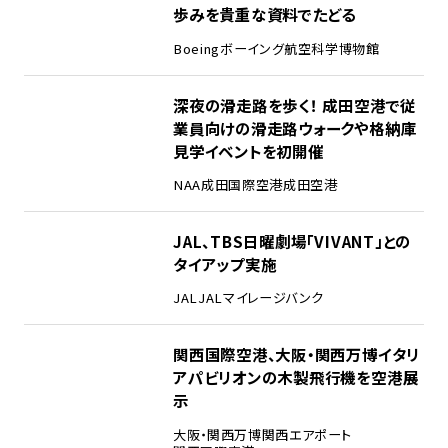
歩みを貴重な資料でたどる
Boeing
ボーイング
航空科学博物館
2
深夜の滑走路を歩く！ 成田空港で従
業員向けの滑走路ウォークや格納庫
見学イベントを初開催
NAA
成田国際空港
成田空港
3
JAL、TBS日曜劇場「VIVANT」との
タイアップ実施
JAL
JALマイレージバンク
4
関西国際空港、大阪・関西万博イタリ
アパビリオンの木製飛行機を空港展
示
大阪・関西万博
関西エアポート