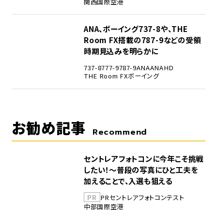
関西国際空港
5
ANA、ボーイング737-8や、THE
Room FX搭載の787-9などの受領
時期見込みを明らかに
737-8
777-9
787-9
ANA
ANAHD
THE Room FX
ボーイング
お勧め記事
Recommend
セントレアフォトコンに今年こそ挑戦
したい！～普段の写真にひと工夫を
加えることで、入選も狙える
PR
PR
セントレア
フォトコンテスト
中部国際空港