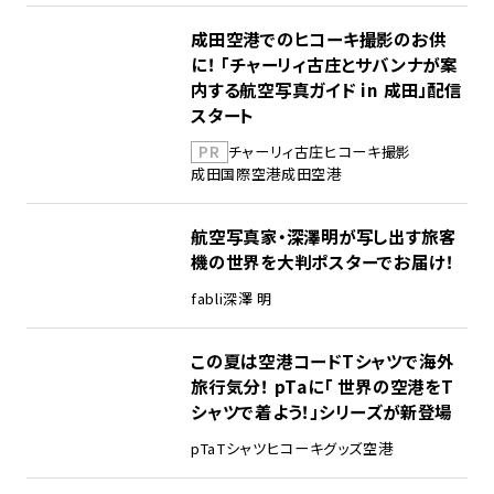
成田空港でのヒコーキ撮影のお供
に！ 「チャーリィ古庄とサバンナが案
内する航空写真ガイド in 成田」配信
スタート
PR
チャーリィ古庄
ヒコーキ撮影
成田国際空港
成田空港
航空写真家・深澤明が写し出す旅客
機の世界を大判ポスターでお届け！
fabli
深澤 明
この夏は空港コードTシャツで海外
旅行気分！ pTaに「 世界の空港をT
シャツで着よう！」シリーズが新登場
pTa
Tシャツ
ヒコーキグッズ
空港