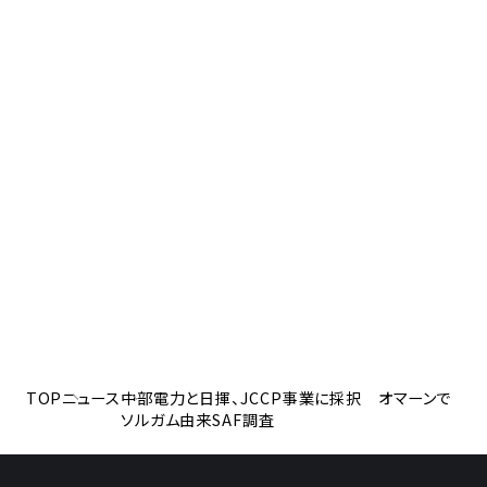
TOP
ニュース
中部電力と日揮、JCCP事業に採択 オマーンで
ソルガム由来SAF調査