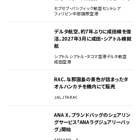
セブ
セブ・パシフィック航空
セントレア
フィリピン
中部国際空港
デルタ航空、約7年ぶりに成田線を復
活。2027年3月に成田・シアトル線就
航
シアトル
シアトル・タコマ空港
デルタ航空
成田空港
RAC、与那国島の景色が詰まったタ
オルハンカチを機内にて販売
JAL
JTA
RAC
ANA X、ブランドバッグのシェアリン
グサービス「ANAラグジュアリーバッ
グ」開始
ANA
ANA X