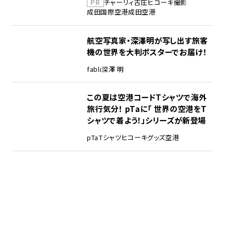
PR
チャーリィ古庄
ヒコーキ撮影
成田国際空港
成田空港
航空写真家・深澤明が写し出す旅客
機の世界を大判ポスターでお届け！
fabli
深澤 明
この夏は空港コードTシャツで海外
旅行気分！ pTaに「 世界の空港をT
シャツで着よう！」シリーズが新登場
pTa
Tシャツ
ヒコーキグッズ
空港