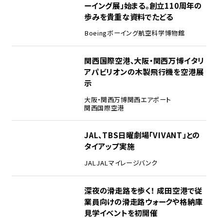
ーイング展」始まる。創立110周年の
歩みを貴重な資料でたどる
Boeing
ボーイング
航空科学博物館
3
関西国際空港、大阪・関西万博イタリ
アパビリオンの木製飛行機を空港展
示
大阪・関西万博
関西エアポート
関西国際空港
4
JAL、TBS日曜劇場「VIVANT」との
タイアップ実施
JAL
JALマイレージバンク
5
深夜の滑走路を歩く！ 成田空港で従
業員向けの滑走路ウォークや格納庫
見学イベントを初開催