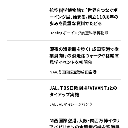
1
航空科学博物館で「世界をつなぐボ
ーイング展」始まる。創立110周年の
歩みを貴重な資料でたどる
Boeing
ボーイング
航空科学博物館
2
深夜の滑走路を歩く！ 成田空港で従
業員向けの滑走路ウォークや格納庫
見学イベントを初開催
NAA
成田国際空港
成田空港
3
JAL、TBS日曜劇場「VIVANT」との
タイアップ実施
JAL
JALマイレージバンク
4
関西国際空港、大阪・関西万博イタリ
アパビリオンの木製飛行機を空港展