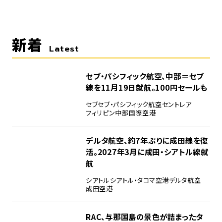
新着
Latest
セブ・パシフィック航空、中部＝セブ
線を11月19日就航。100円セールも
セブ
セブ・パシフィック航空
セントレア
フィリピン
中部国際空港
デルタ航空、約7年ぶりに成田線を復
活。2027年3月に成田・シアトル線就
航
シアトル
シアトル・タコマ空港
デルタ航空
成田空港
RAC、与那国島の景色が詰まったタ