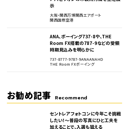
示
大阪・関西万博
関西エアポート
関西国際空港
5
ANA、ボーイング737-8や、THE
Room FX搭載の787-9などの受領
時期見込みを明らかに
737-8
777-9
787-9
ANA
ANAHD
THE Room FX
ボーイング
お勧め記事
Recommend
セントレアフォトコンに今年こそ挑戦
したい！～普段の写真にひと工夫を
加えることで、入選も狙える