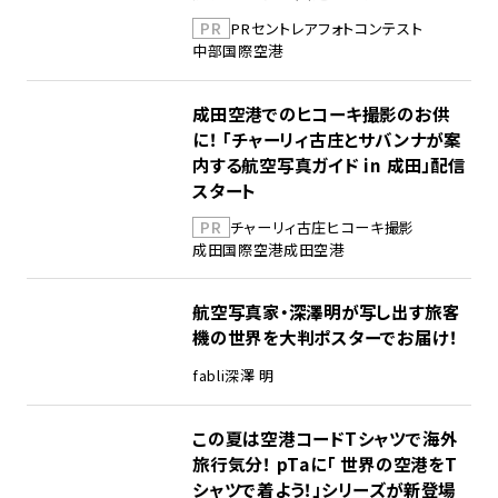
PR
PR
セントレア
フォトコンテスト
中部国際空港
成田空港でのヒコーキ撮影のお供
に！ 「チャーリィ古庄とサバンナが案
内する航空写真ガイド in 成田」配信
スタート
PR
チャーリィ古庄
ヒコーキ撮影
成田国際空港
成田空港
航空写真家・深澤明が写し出す旅客
機の世界を大判ポスターでお届け！
fabli
深澤 明
この夏は空港コードTシャツで海外
旅行気分！ pTaに「 世界の空港をT
シャツで着よう！」シリーズが新登場