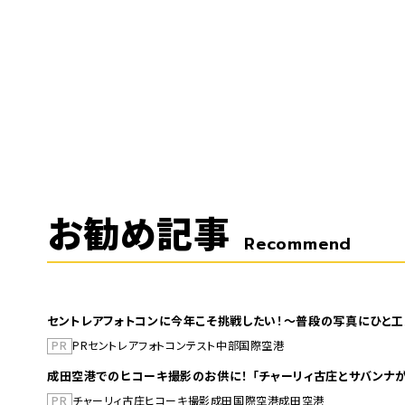
お勧め記事
Recommend
セントレアフォトコンに今年こそ挑戦したい！～普段の写真にひと工
PR
PR
セントレア
フォトコンテスト
中部国際空港
成田空港でのヒコーキ撮影のお供に！ 「チャーリィ古庄とサバンナが
PR
チャーリィ古庄
ヒコーキ撮影
成田国際空港
成田空港