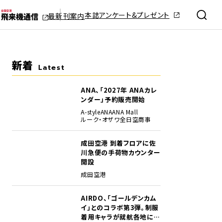
本誌アンケート&プレゼント
最新刊案内
新着
Latest
ANA、「2027年 ANAカレ
ンダー」予約販売開始
A-style
ANA
ANA Mall
ルーク・オザワ
全日空商事
成田空港 到着フロアに佐
川急便の手荷物カウンター
開設
成田空港
AIRDO、「ゴールデンカム
イ」とのコラボ第3弾。制服
着用キャラが就航各地に登