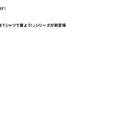
け！
気分！ pTaに「 世界の空港をTシャツで着よう！」シリーズが新登場