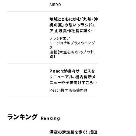
場
AIRDO
地域とともに歩む「九州・沖
縄の翼」の想い――ソラシドエ
ア 山岐真作社長に訊く就
任1年の手応え
ソラシドエア
リージョナルプラスウイング
ス
連載【大空を紡ぐトップの針
路】
Peachが機内サービスを
リニューアル、機内食新メ
ニューや子供向けすごろく
など
Peach
機内販売
機内食
ランキング
Ranking
深夜の滑走路を歩く！ 成田
1