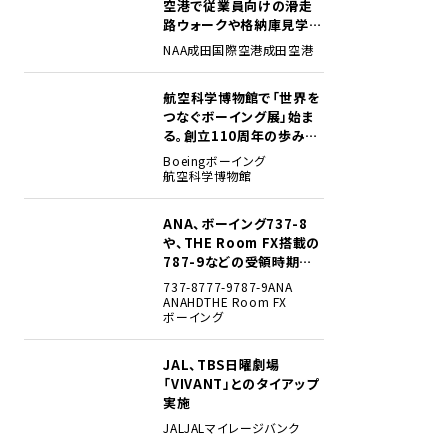
空港で従業員向けの滑走
路ウォークや格納庫見学イ
ベントを初開催
NAA
成田国際空港
成田空港
航空科学博物館で「世界を
2
つなぐボーイング展」始ま
る。創立110周年の歩みを
貴重な資料でたどる
Boeing
ボーイング
航空科学博物館
ANA、ボーイング737-8
3
や、THE Room FX搭載の
787-9などの受領時期見
込みを明らかに
737-8
777-9
787-9
ANA
ANAHD
THE Room FX
ボーイング
JAL、TBS日曜劇場
4
「VIVANT」とのタイアップ
実施
JAL
JALマイレージバンク