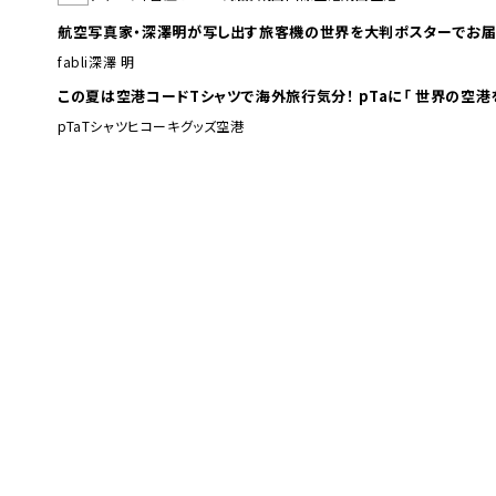
航空写真家・深澤明が写し出す旅客機の世界を大判ポスターでお届
fabli
深澤 明
この夏は空港コードTシャツで海外旅行
pTa
Tシャツ
ヒコーキグッズ
空港