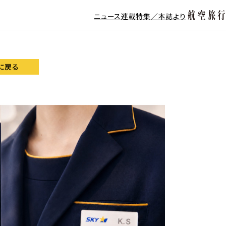
ニュース
連載
特集／本誌より
に戻る