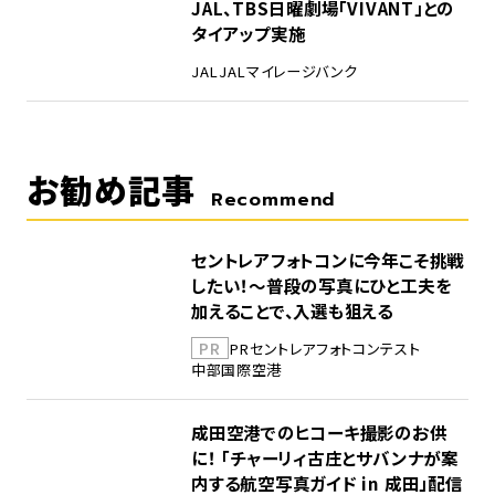
5
JAL、TBS日曜劇場「VIVANT」との
タイアップ実施
JAL
JALマイレージバンク
お勧め記事
Recommend
セントレアフォトコンに今年こそ挑戦
したい！～普段の写真にひと工夫を
加えることで、入選も狙える
PR
PR
セントレア
フォトコンテスト
中部国際空港
成田空港でのヒコーキ撮影のお供
に！ 「チャーリィ古庄とサバンナが案
内する航空写真ガイド in 成田」配信