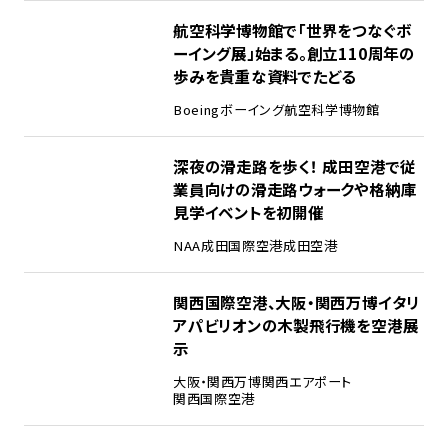
2
航空科学博物館で「世界をつなぐボ
ーイング展」始まる。創立110周年の
歩みを貴重な資料でたどる
Boeing
ボーイング
航空科学博物館
3
深夜の滑走路を歩く！ 成田空港で従
業員向けの滑走路ウォークや格納庫
見学イベントを初開催
NAA
成田国際空港
成田空港
4
関西国際空港、大阪・関西万博イタリ
アパビリオンの木製飛行機を空港展
示
大阪・関西万博
関西エアポート
関西国際空港