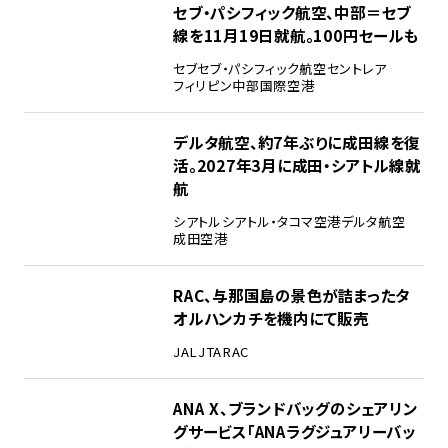
セブ・パシフィック航空、中部＝セブ
線を11月19日就航。100円セールも
セブ
セブ・パシフィック航空
セントレア
フィリピン
中部国際空港
デルタ航空、約7年ぶりに成田線を復
活。2027年3月に成田・シアトル線就
航
シアトル
シアトル・タコマ空港
デルタ航空
成田空港
RAC、与那国島の景色が詰まったタ
オルハンカチを機内にて販売
JAL
JTA
RAC
ANA X、ブランドバッグのシェアリン
グサービス「ANAラグジュアリーバッ