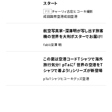
スタート
PR
チャーリィ古庄
ヒコーキ撮影
成田国際空港
成田空港
航空写真家・深澤明が写し出す旅客
機の世界を大判ポスターでお届け！
fabli
深澤 明
この夏は空港コードTシャツで海外
旅行気分！ pTaに「 世界の空港をT
シャツで着よう！」シリーズが新登場
pTa
Tシャツ
ヒコーキグッズ
空港