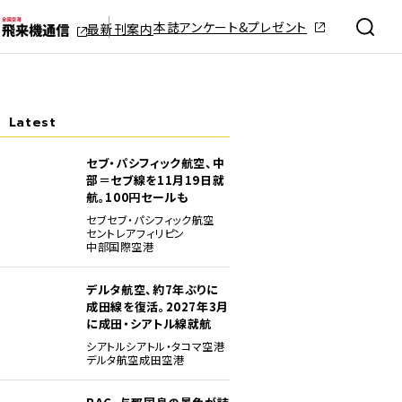
本誌アンケート&プレゼント
最新刊案内
Latest
セブ・パシフィック航空、中
部＝セブ線を11月19日就
航。100円セールも
セブ
セブ・パシフィック航空
セントレア
フィリピン
中部国際空港
デルタ航空、約7年ぶりに
成田線を復活。2027年3月
に成田・シアトル線就航
シアトル
シアトル・タコマ空港
デルタ航空
成田空港