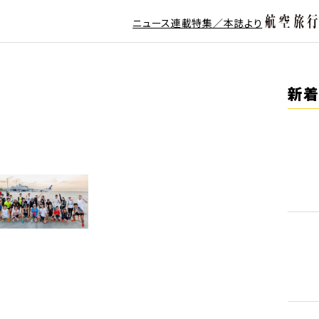
ニュース
連載
特集／本誌より
新着