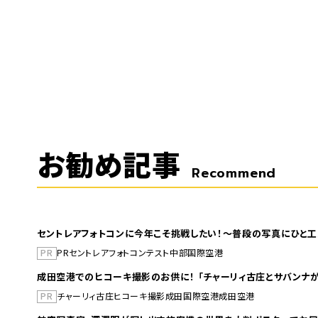
お勧め記事
Recommend
セントレアフォトコンに今年こそ挑戦したい！～普段の写真にひと工
PR
PR
セントレア
フォトコンテスト
中部国際空港
成田空港でのヒコーキ撮影のお供に！ 「チャーリィ古庄とサバンナが
PR
チャーリィ古庄
ヒコーキ撮影
成田国際空港
成田空港