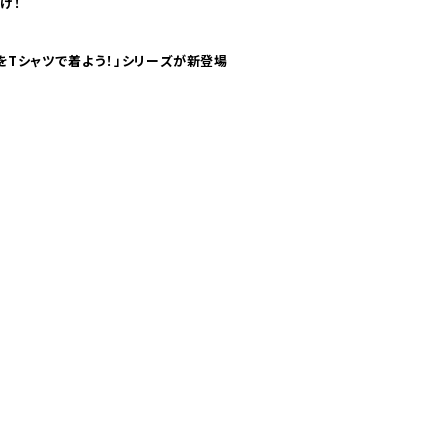
け！
気分！ pTaに「 世界の空港をTシャツで着よう！」シリーズが新登場