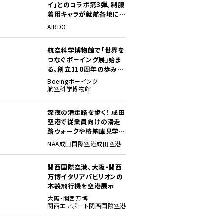
イ」とのコラボ第3弾。制服
着用キャラが就航各地に登
場
AIRDO
航空科学博物館で「世界を
つなぐボーイング展」始ま
る。創立110周年の歩みを
貴重な資料でたどる
Boeing
ボーイング
航空科学博物館
深夜の滑走路を歩く！ 成田
空港で従業員向けの滑走
路ウォークや格納庫見学イ
ベントを初開催
NAA
成田国際空港
成田空港
関西国際空港、大阪・関西
万博イタリアパビリオンの
木製飛行機を空港展示
大阪・関西万博
関西エアポート
関西国際空港