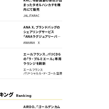
RAC、与那国島の景色が詰
まったタオルハンカチを機
内にて販売
JAL
JTA
RAC
ANA X、ブランドバッグの
シェアリングサービス
「ANAラグジュアリーバッ
グ」開始
ANA
ANA X
エールフランス、パリCDG
の「ラ・プルミエール」専用
ラウンジを刷新
エールフランス
パリ=シャルル・ド・ゴール空港
キング
Ranking
AIRDO、「ゴールデンカム