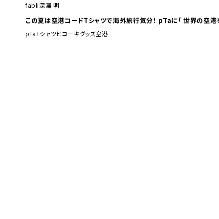
fabli
深澤 明
この夏は空港コードTシャツで海外旅行
pTa
Tシャツ
ヒコーキグッズ
空港