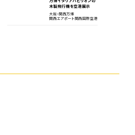
万博イタリアパビリオンの
木製飛行機を空港展示
大阪・関西万博
関西エアポート
関西国際空港