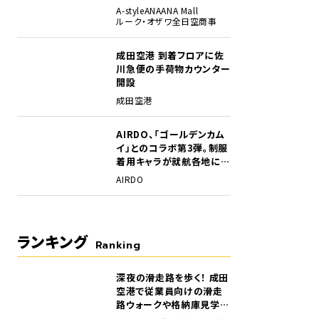
A-style
ANA
ANA Mall
ルーク・オザワ
全日空商事
成田空港 到着フロアに佐
川急便の手荷物カウンター
開設
成田空港
AIRDO、「ゴールデンカム
イ」とのコラボ第3弾。制服
着用キャラが就航各地に登
場
AIRDO
ランキング
Ranking
深夜の滑走路を歩く！ 成田
1
空港で従業員向けの滑走
路ウォークや格納庫見学イ
ベントを初開催