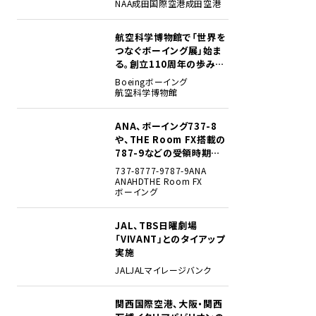
NAA
成田国際空港
成田空港
航空科学博物館で「世界を
2
つなぐボーイング展」始ま
る。創立110周年の歩みを
貴重な資料でたどる
Boeing
ボーイング
航空科学博物館
ANA、ボーイング737-8
3
や、THE Room FX搭載の
787-9などの受領時期見
込みを明らかに
737-8
777-9
787-9
ANA
ANAHD
THE Room FX
ボーイング
JAL、TBS日曜劇場
4
「VIVANT」とのタイアップ
実施
JAL
JALマイレージバンク
関西国際空港、大阪・関西
5