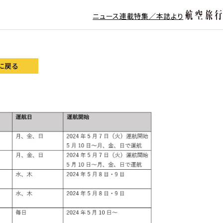
ニュース
連載
特集／本誌より
に戻る