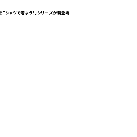
気分！ pTaに「 世界の空港をTシャツで着よう！」シリーズが新登場