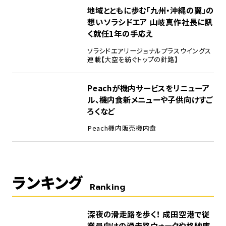
地域とともに歩む「九州・沖縄の翼」の
想い――ソラシドエア 山岐真作社長に訊
く就任1年の手応え
ソラシドエア
リージョナルプラスウイングス
連載【大空を紡ぐトップの針路】
Peachが機内サービスをリニューア
ル、機内食新メニューや子供向けすご
ろくなど
Peach
機内販売
機内食
ランキング
Ranking
1
深夜の滑走路を歩く！ 成田空港で従
業員向けの滑走路ウォークや格納庫