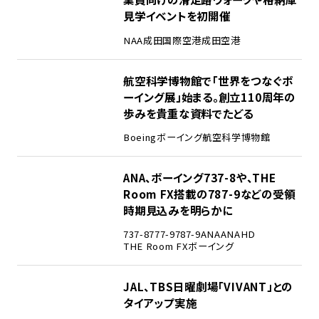
見学イベントを初開催
NAA
成田国際空港
成田空港
2
航空科学博物館で「世界をつなぐボ
ーイング展」始まる。創立110周年の
歩みを貴重な資料でたどる
Boeing
ボーイング
航空科学博物館
3
ANA、ボーイング737-8や、THE
Room FX搭載の787-9などの受領
時期見込みを明らかに
737-8
777-9
787-9
ANA
ANAHD
THE Room FX
ボーイング
4
JAL、TBS日曜劇場「VIVANT」との
タイアップ実施