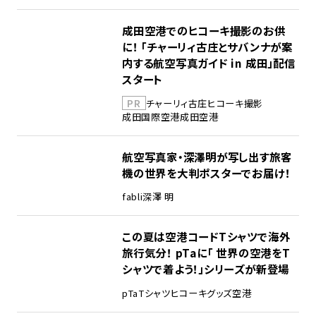
成田空港でのヒコーキ撮影のお供
に！ 「チャーリィ古庄とサバンナが案
内する航空写真ガイド in 成田」配信
スタート
PR
チャーリィ古庄
ヒコーキ撮影
成田国際空港
成田空港
航空写真家・深澤明が写し出す旅客
機の世界を大判ポスターでお届け！
fabli
深澤 明
この夏は空港コードTシャツで海外
旅行気分！ pTaに「 世界の空港をT
シャツで着よう！」シリーズが新登場
pTa
Tシャツ
ヒコーキグッズ
空港