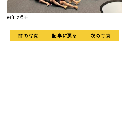
前年の様子。
前
記事に戻る
前の写真
次の写真