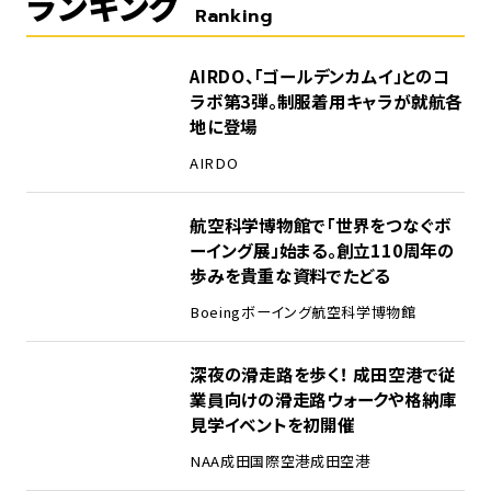
ランキング
Ranking
1
AIRDO、「ゴールデンカムイ」とのコ
ラボ第3弾。制服着用キャラが就航各
地に登場
AIRDO
2
航空科学博物館で「世界をつなぐボ
ーイング展」始まる。創立110周年の
歩みを貴重な資料でたどる
Boeing
ボーイング
航空科学博物館
3
深夜の滑走路を歩く！ 成田空港で従
業員向けの滑走路ウォークや格納庫
見学イベントを初開催
NAA
成田国際空港
成田空港