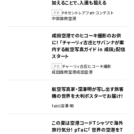
加えることで、入選も狙える
PR
PR
セントレア
フォトコンテスト
中部国際空港
成田空港でのヒコーキ撮影のお供
に！ 「チャーリィ古庄とサバンナが案
内する航空写真ガイド in 成田」配信
スタート
PR
チャーリィ古庄
ヒコーキ撮影
成田国際空港
成田空港
航空写真家・深澤明が写し出す旅客
機の世界を大判ポスターでお届け！
fabli
深澤 明
この夏は空港コードTシャツで海外
旅行気分！ pTaに「 世界の空港をT