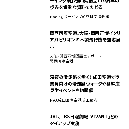
ーイング展」始まる。創立110周年の
歩みを貴重な資料でたどる
Boeing
ボーイング
航空科学博物館
3
関西国際空港、大阪・関西万博イタリ
アパビリオンの木製飛行機を空港展
示
大阪・関西万博
関西エアポート
関西国際空港
4
深夜の滑走路を歩く！ 成田空港で従
業員向けの滑走路ウォークや格納庫
見学イベントを初開催
NAA
成田国際空港
成田空港
5
JAL、TBS日曜劇場「VIVANT」との
タイアップ実施