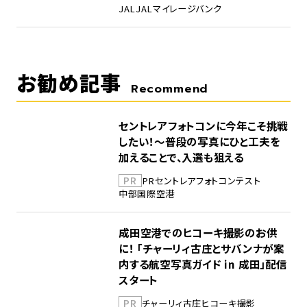
JAL
JALマイレージバンク
お勧め記事
Recommend
セントレアフォトコンに今年こそ挑戦
したい！～普段の写真にひと工夫を
加えることで、入選も狙える
PR
PR
セントレア
フォトコンテスト
中部国際空港
成田空港でのヒコーキ撮影のお供
に！ 「チャーリィ古庄とサバンナが案
内する航空写真ガイド in 成田」配信
スタート
PR
チャーリィ古庄
ヒコーキ撮影