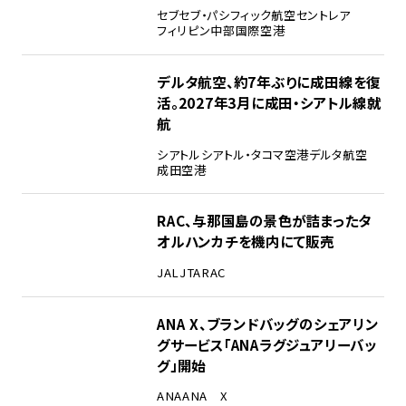
セブ
セブ・パシフィック航空
セントレア
フィリピン
中部国際空港
デルタ航空、約7年ぶりに成田線を復
活。2027年3月に成田・シアトル線就
航
シアトル
シアトル・タコマ空港
デルタ航空
成田空港
RAC、与那国島の景色が詰まったタ
オルハンカチを機内にて販売
JAL
JTA
RAC
ANA X、ブランドバッグのシェアリン
グサービス「ANAラグジュアリーバッ
グ」開始
ANA
ANA X