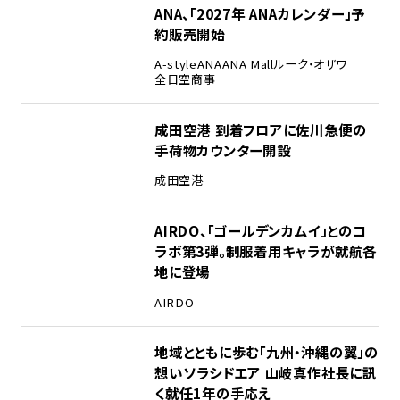
ANA、「2027年 ANAカレンダー」予
約販売開始
A-style
ANA
ANA Mall
ルーク・オザワ
全日空商事
成田空港 到着フロアに佐川急便の
手荷物カウンター開設
成田空港
AIRDO、「ゴールデンカムイ」とのコ
ラボ第3弾。制服着用キャラが就航各
地に登場
AIRDO
地域とともに歩む「九州・沖縄の翼」の
想い――ソラシドエア 山岐真作社長に訊
く就任1年の手応え