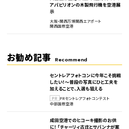
アパビリオンの木製飛行機を空港展
示
大阪・関西万博
関西エアポート
関西国際空港
お勧め記事
Recommend
セントレアフォトコンに今年こそ挑戦
したい！～普段の写真にひと工夫を
加えることで、入選も狙える
PR
PR
セントレア
フォトコンテスト
中部国際空港
成田空港でのヒコーキ撮影のお供
に！ 「チャーリィ古庄とサバンナが案