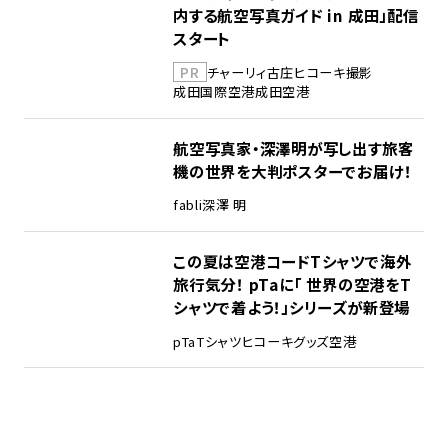
内する航空写真ガイド in 成田」配信
スタート
PR
チャーリィ古庄
ヒコーキ撮影
成田国際空港
成田空港
航空写真家・深澤明が写し出す旅客
機の世界を大判ポスターでお届け！
fabli
深澤 明
この夏は空港コードTシャツで海外
旅行気分！ pTaに「 世界の空港をT
シャツで着よう！」シリーズが新登場
pTa
Tシャツ
ヒコーキグッズ
空港