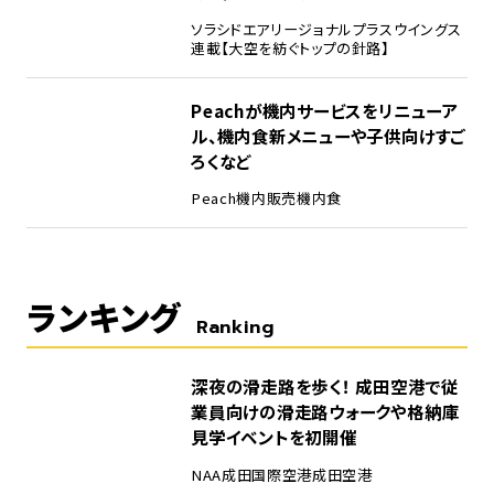
ソラシドエア
リージョナルプラスウイングス
連載【大空を紡ぐトップの針路】
Peachが機内サービスをリニューア
ル、機内食新メニューや子供向けすご
ろくなど
Peach
機内販売
機内食
ランキング
Ranking
1
深夜の滑走路を歩く！ 成田空港で従
業員向けの滑走路ウォークや格納庫
見学イベントを初開催
NAA
成田国際空港
成田空港