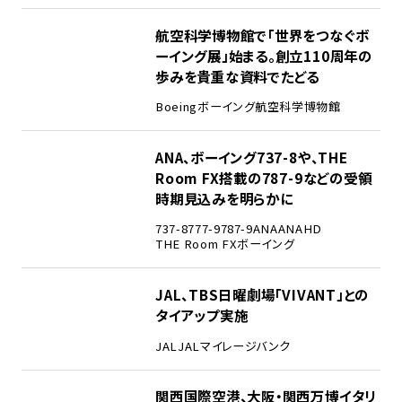
2
航空科学博物館で「世界をつなぐボ
ーイング展」始まる。創立110周年の
歩みを貴重な資料でたどる
Boeing
ボーイング
航空科学博物館
3
ANA、ボーイング737-8や、THE
Room FX搭載の787-9などの受領
時期見込みを明らかに
737-8
777-9
787-9
ANA
ANAHD
THE Room FX
ボーイング
4
JAL、TBS日曜劇場「VIVANT」との
タイアップ実施
JAL
JALマイレージバンク
5
関西国際空港、大阪・関西万博イタリ