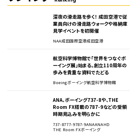
1
深夜の滑走路を歩く！ 成田空港で従
業員向けの滑走路ウォークや格納庫
見学イベントを初開催
NAA
成田国際空港
成田空港
2
航空科学博物館で「世界をつなぐボ
ーイング展」始まる。創立110周年の
歩みを貴重な資料でたどる
Boeing
ボーイング
航空科学博物館
3
ANA、ボーイング737-8や、THE
Room FX搭載の787-9などの受領
時期見込みを明らかに
737-8
777-9
787-9
ANA
ANAHD
THE Room FX
ボーイング