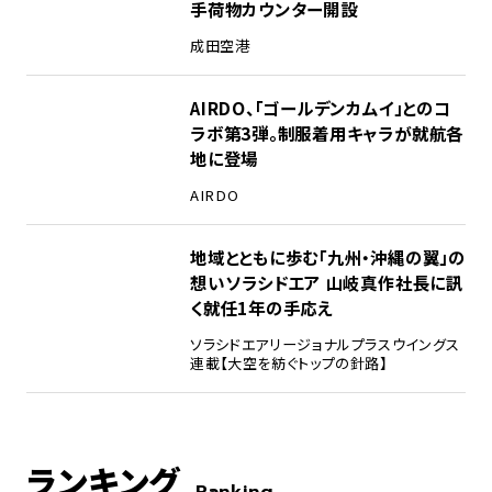
手荷物カウンター開設
成田空港
AIRDO、「ゴールデンカムイ」とのコ
ラボ第3弾。制服着用キャラが就航各
地に登場
AIRDO
地域とともに歩む「九州・沖縄の翼」の
想い――ソラシドエア 山岐真作社長に訊
く就任1年の手応え
ソラシドエア
リージョナルプラスウイングス
連載【大空を紡ぐトップの針路】
ランキング
Ranking