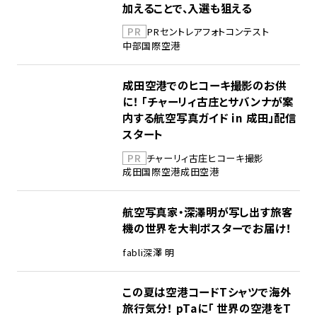
加えることで、入選も狙える
PR
PR
セントレア
フォトコンテスト
中部国際空港
成田空港でのヒコーキ撮影のお供
に！ 「チャーリィ古庄とサバンナが案
内する航空写真ガイド in 成田」配信
スタート
PR
チャーリィ古庄
ヒコーキ撮影
成田国際空港
成田空港
航空写真家・深澤明が写し出す旅客
機の世界を大判ポスターでお届け！
fabli
深澤 明
この夏は空港コードTシャツで海外
旅行気分！ pTaに「 世界の空港をT