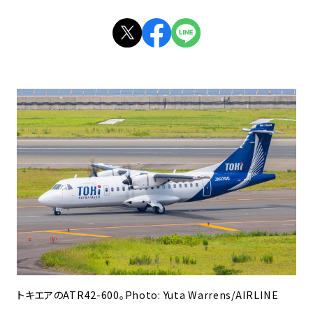
トキエアのATR42-600。Photo: Yuta Warrens/AIRLINE