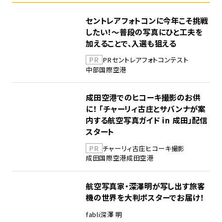
セントレアフォトコンに今年こそ挑戦
したい！～普段の写真にひと工夫を
加えることで、入選も狙える
PR
PR
セントレア
フォトコンテスト
中部国際空港
成田空港でのヒコーキ撮影のお供
に！ 「チャーリィ古庄とサバンナが案
内する航空写真ガイド in 成田」配信
スタート
PR
チャーリィ古庄
ヒコーキ撮影
成田国際空港
成田空港
航空写真家・深澤明が写し出す旅客
機の世界を大判ポスターでお届け！
fabli
深澤 明