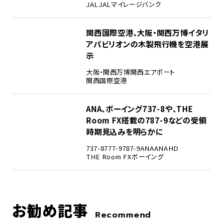
JAL
JALマイレージバンク
4
関西国際空港、大阪・関西万博イタリ
アパビリオンの木製飛行機を空港展
示
大阪・関西万博
関西エアポート
関西国際空港
5
ANA、ボーイング737-8や、THE
Room FX搭載の787-9などの受領
時期見込みを明らかに
737-8
777-9
787-9
ANA
ANAHD
THE Room FX
ボーイング
お勧め記事
Recommend