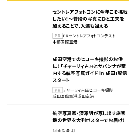
セントレアフォトコンに今年こそ挑戦
したい！～普段の写真にひと工夫を
加えることで、入選も狙える
PR
PR
セントレア
フォトコンテスト
中部国際空港
成田空港でのヒコーキ撮影のお供
に！ 「チャーリィ古庄とサバンナが案
内する航空写真ガイド in 成田」配信
スタート
PR
チャーリィ古庄
ヒコーキ撮影
成田国際空港
成田空港
航空写真家・深澤明が写し出す旅客
機の世界を大判ポスターでお届け！
fabli
深澤 明