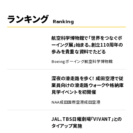
ランキング
Ranking
1
航空科学博物館で「世界をつなぐボ
ーイング展」始まる。創立110周年の
歩みを貴重な資料でたどる
Boeing
ボーイング
航空科学博物館
2
深夜の滑走路を歩く！ 成田空港で従
業員向けの滑走路ウォークや格納庫
見学イベントを初開催
NAA
成田国際空港
成田空港
3
JAL、TBS日曜劇場「VIVANT」との
タイアップ実施