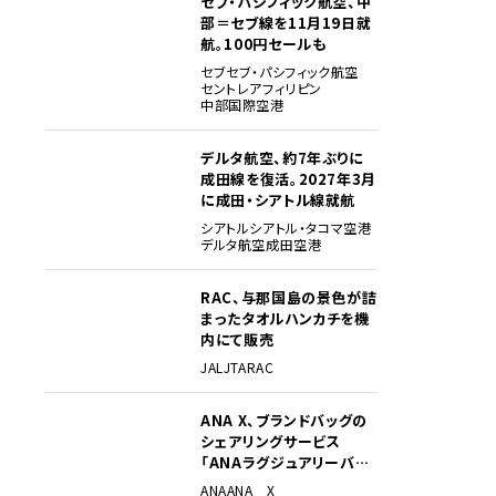
セブ・パシフィック航空、中
部＝セブ線を11月19日就
航。100円セールも
セブ
セブ・パシフィック航空
セントレア
フィリピン
中部国際空港
デルタ航空、約7年ぶりに
成田線を復活。2027年3月
に成田・シアトル線就航
シアトル
シアトル・タコマ空港
デルタ航空
成田空港
RAC、与那国島の景色が詰
まったタオルハンカチを機
内にて販売
JAL
JTA
RAC
ANA X、ブランドバッグの
シェアリングサービス
「ANAラグジュアリーバッ
グ」開始
ANA
ANA X