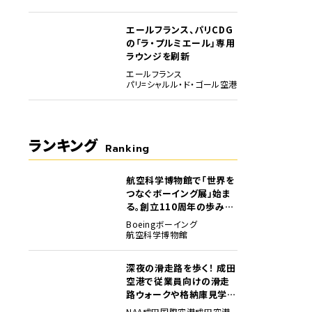
エールフランス、パリCDG
の「ラ・プルミエール」専用
ラウンジを刷新
エールフランス
パリ=シャルル・ド・ゴール空港
ランキング
Ranking
航空科学博物館で「世界を
1
つなぐボーイング展」始ま
る。創立110周年の歩みを
貴重な資料でたどる
Boeing
ボーイング
航空科学博物館
深夜の滑走路を歩く！ 成田
2
空港で従業員向けの滑走
路ウォークや格納庫見学イ
ベントを初開催
NAA
成田国際空港
成田空港