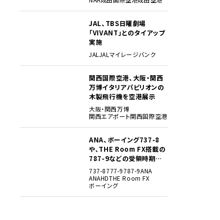
JAL、TBS日曜劇場
3
「VIVANT」とのタイアップ
実施
JAL
JALマイレージバンク
関西国際空港、大阪・関西
4
万博イタリアパビリオンの
木製飛行機を空港展示
大阪・関西万博
関西エアポート
関西国際空港
ANA、ボーイング737-8
5
や、THE Room FX搭載の
787-9などの受領時期見
込みを明らかに
737-8
777-9
787-9
ANA
ANAHD
THE Room FX
ボーイング