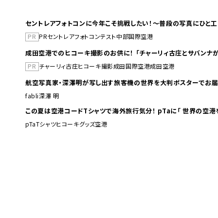
セントレアフォトコンに今年こそ挑戦したい！～普段の写真にひと工
PR
PR
セントレア
フォトコンテスト
中部国際空港
成田空港でのヒコーキ撮影のお供に！ 「チャーリィ古庄とサバンナが
PR
チャーリィ古庄
ヒコーキ撮影
成田国際空港
成田空港
航空写真家・深澤明が写し出す旅客機の世界を大判ポスターでお届
fabli
深澤 明
この夏は空港コードTシャツで海外旅行
pTa
Tシャツ
ヒコーキグッズ
空港