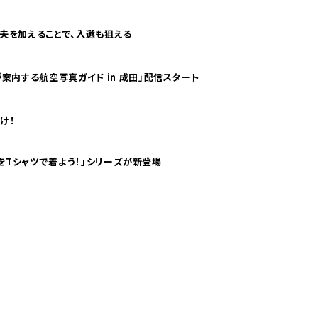
夫を加えることで、入選も狙える
案内する航空写真ガイド in 成田」配信スタート
け！
気分！ pTaに「 世界の空港をTシャツで着よう！」シリーズが新登場