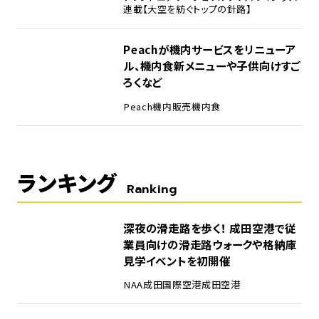
連載【大空を紡ぐトップの針路】
Peachが機内サービスをリニューア
ル、機内食新メニューや子供向けすご
ろくなど
Peach
機内販売
機内食
ランキング
Ranking
1
深夜の滑走路を歩く！ 成田空港で従
業員向けの滑走路ウォークや格納庫
見学イベントを初開催
NAA
成田国際空港
成田空港