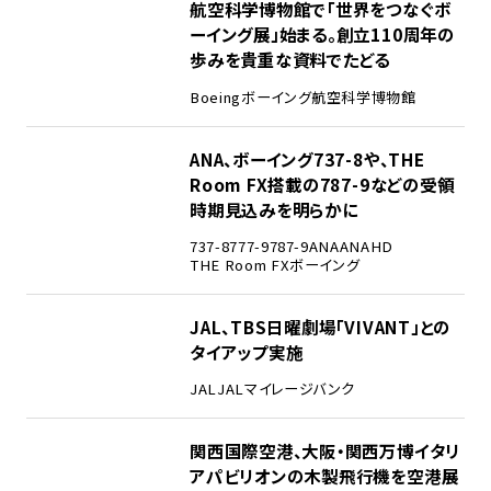
2
航空科学博物館で「世界をつなぐボ
ーイング展」始まる。創立110周年の
歩みを貴重な資料でたどる
Boeing
ボーイング
航空科学博物館
3
ANA、ボーイング737-8や、THE
Room FX搭載の787-9などの受領
時期見込みを明らかに
737-8
777-9
787-9
ANA
ANAHD
THE Room FX
ボーイング
4
JAL、TBS日曜劇場「VIVANT」との
タイアップ実施
JAL
JALマイレージバンク
5
関西国際空港、大阪・関西万博イタリ
アパビリオンの木製飛行機を空港展