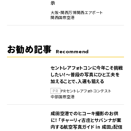
示
大阪・関西万博
関西エアポート
関西国際空港
お勧め記事
Recommend
セントレアフォトコンに今年こそ挑戦
したい！～普段の写真にひと工夫を
加えることで、入選も狙える
PR
PR
セントレア
フォトコンテスト
中部国際空港
成田空港でのヒコーキ撮影のお供
に！ 「チャーリィ古庄とサバンナが案
内する航空写真ガイド in 成田」配信