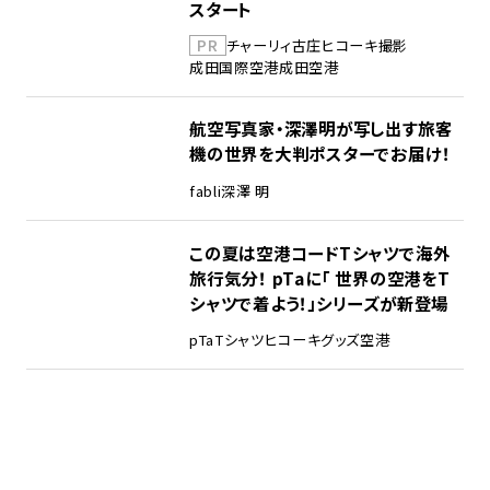
スタート
PR
チャーリィ古庄
ヒコーキ撮影
成田国際空港
成田空港
航空写真家・深澤明が写し出す旅客
機の世界を大判ポスターでお届け！
fabli
深澤 明
この夏は空港コードTシャツで海外
旅行気分！ pTaに「 世界の空港をT
シャツで着よう！」シリーズが新登場
pTa
Tシャツ
ヒコーキグッズ
空港