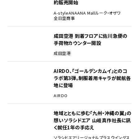
約販売開始
A-style
ANA
ANA Mall
ルーク・オザワ
全日空商事
成田空港 到着フロアに佐川急便の
手荷物カウンター開設
成田空港
AIRDO、「ゴールデンカムイ」とのコ
ラボ第3弾。制服着用キャラが就航各
地に登場
AIRDO
地域とともに歩む「九州・沖縄の翼」の
想い――ソラシドエア 山岐真作社長に訊
く就任1年の手応え
ソラシドエア
リージョナルプラスウイングス