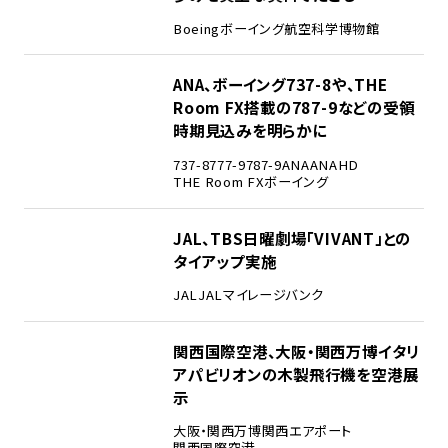
Boeing
ボーイング
航空科学博物館
3
ANA、ボーイング737-8や、THE
Room FX搭載の787-9などの受領
時期見込みを明らかに
737-8
777-9
787-9
ANA
ANAHD
THE Room FX
ボーイング
4
JAL、TBS日曜劇場「VIVANT」との
タイアップ実施
JAL
JALマイレージバンク
5
関西国際空港、大阪・関西万博イタリ
アパビリオンの木製飛行機を空港展
示
大阪・関西万博
関西エアポート
関西国際空港