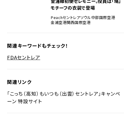
金浦線初便セレモニー。役員は「鳩」
モチーフの衣装で登場
Peach
セントレア
ソウル
中部国際空港
金浦空港
関西国際空港
関連キーワードもチェック！
FDA
セントレア
関連リンク
「こっち（高知）もいつも（出雲）セントレア」キャンペ
ーン 特設サイト