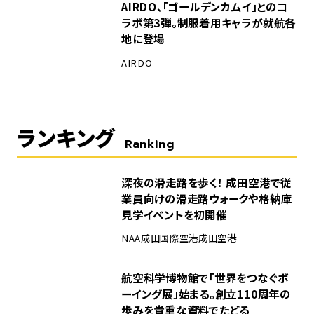
AIRDO、「ゴールデンカムイ」とのコ
ラボ第3弾。制服着用キャラが就航各
地に登場
AIRDO
ランキング
Ranking
1
深夜の滑走路を歩く！ 成田空港で従
業員向けの滑走路ウォークや格納庫
見学イベントを初開催
NAA
成田国際空港
成田空港
2
航空科学博物館で「世界をつなぐボ
ーイング展」始まる。創立110周年の
歩みを貴重な資料でたどる