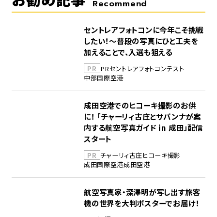
Recommend
セントレアフォトコンに今年こそ挑戦
したい！～普段の写真にひと工夫を
加えることで、入選も狙える
PR
PR
セントレア
フォトコンテスト
中部国際空港
成田空港でのヒコーキ撮影のお供
に！ 「チャーリィ古庄とサバンナが案
内する航空写真ガイド in 成田」配信
スタート
PR
チャーリィ古庄
ヒコーキ撮影
成田国際空港
成田空港
航空写真家・深澤明が写し出す旅客
機の世界を大判ポスターでお届け！