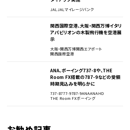
JAL
JALマイレージバンク
4
関西国際空港、大阪・関西万博イタリ
アパビリオンの木製飛行機を空港展
示
大阪・関西万博
関西エアポート
関西国際空港
5
ANA、ボーイング737-8や、THE
Room FX搭載の787-9などの受領
時期見込みを明らかに
737-8
777-9
787-9
ANA
ANAHD
THE Room FX
ボーイング
お勧め記事