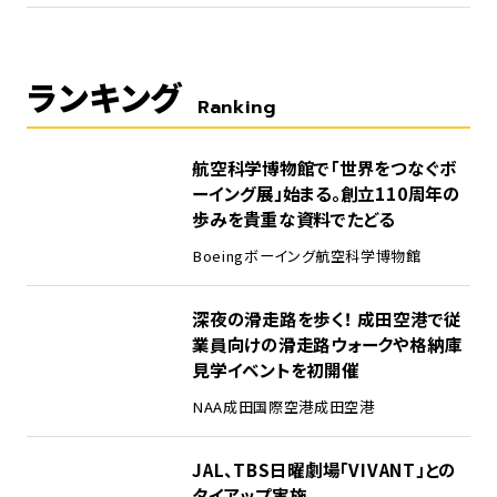
ランキング
Ranking
1
航空科学博物館で「世界をつなぐボ
ーイング展」始まる。創立110周年の
歩みを貴重な資料でたどる
Boeing
ボーイング
航空科学博物館
2
深夜の滑走路を歩く！ 成田空港で従
業員向けの滑走路ウォークや格納庫
見学イベントを初開催
NAA
成田国際空港
成田空港
3
JAL、TBS日曜劇場「VIVANT」との
タイアップ実施