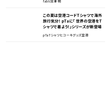
fabli
深澤 明
この夏は空港コードTシャツで海外
旅行気分！ pTaに「 世界の空港をT
シャツで着よう！」シリーズが新登場
pTa
Tシャツ
ヒコーキグッズ
空港