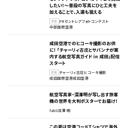
したい！～普段の写真にひと工夫を
加えることで、入選も狙える
PR
PR
セントレア
フォトコンテスト
中部国際空港
成田空港でのヒコーキ撮影のお供
に！ 「チャーリィ古庄とサバンナが案
内する航空写真ガイド in 成田」配信
スタート
PR
チャーリィ古庄
ヒコーキ撮影
成田国際空港
成田空港
航空写真家・深澤明が写し出す旅客
機の世界を大判ポスターでお届け！
fabli
深澤 明
この夏は空港コードTシャツで海外