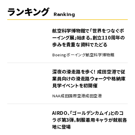
ランキング
Ranking
1
航空科学博物館で「世界をつなぐボ
ーイング展」始まる。創立110周年の
歩みを貴重な資料でたどる
Boeing
ボーイング
航空科学博物館
2
深夜の滑走路を歩く！ 成田空港で従
業員向けの滑走路ウォークや格納庫
見学イベントを初開催
NAA
成田国際空港
成田空港
3
AIRDO、「ゴールデンカムイ」とのコ
ラボ第3弾。制服着用キャラが就航各
地に登場