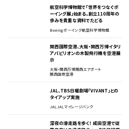
2
航空科学博物館で「世界をつなぐボ
ーイング展」始まる。創立110周年の
歩みを貴重な資料でたどる
Boeing
ボーイング
航空科学博物館
3
関西国際空港、大阪・関西万博イタリ
アパビリオンの木製飛行機を空港展
示
大阪・関西万博
関西エアポート
関西国際空港
4
JAL、TBS日曜劇場「VIVANT」との
タイアップ実施
JAL
JALマイレージバンク
5
深夜の滑走路を歩く！ 成田空港で従