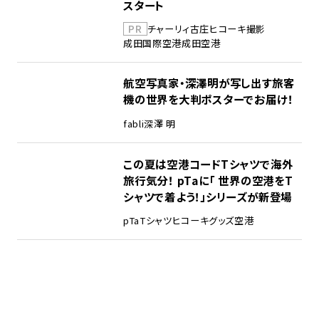
スタート
PR
チャーリィ古庄
ヒコーキ撮影
成田国際空港
成田空港
航空写真家・深澤明が写し出す旅客
機の世界を大判ポスターでお届け！
fabli
深澤 明
この夏は空港コードTシャツで海外
旅行気分！ pTaに「 世界の空港をT
シャツで着よう！」シリーズが新登場
pTa
Tシャツ
ヒコーキグッズ
空港