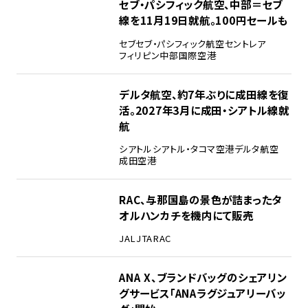
セブ・パシフィック航空、中部＝セブ
線を11月19日就航。100円セールも
セブ
セブ・パシフィック航空
セントレア
フィリピン
中部国際空港
デルタ航空、約7年ぶりに成田線を復
活。2027年3月に成田・シアトル線就
航
シアトル
シアトル・タコマ空港
デルタ航空
成田空港
RAC、与那国島の景色が詰まったタ
オルハンカチを機内にて販売
JAL
JTA
RAC
ANA X、ブランドバッグのシェアリン
グサービス「ANAラグジュアリーバッ