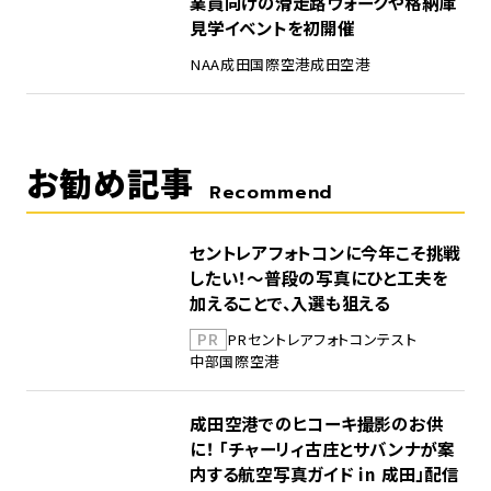
業員向けの滑走路ウォークや格納庫
見学イベントを初開催
NAA
成田国際空港
成田空港
お勧め記事
Recommend
セントレアフォトコンに今年こそ挑戦
したい！～普段の写真にひと工夫を
加えることで、入選も狙える
PR
PR
セントレア
フォトコンテスト
中部国際空港
成田空港でのヒコーキ撮影のお供
に！ 「チャーリィ古庄とサバンナが案
内する航空写真ガイド in 成田」配信