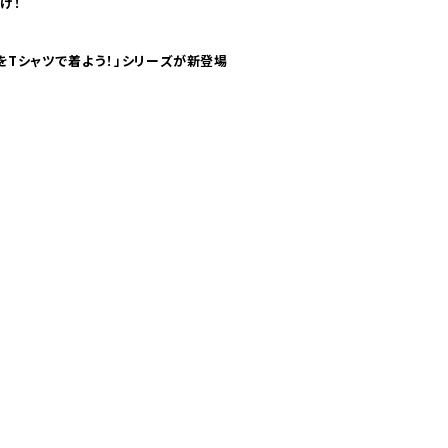
け！
気分！ pTaに「 世界の空港をTシャツで着よう！」シリーズが新登場