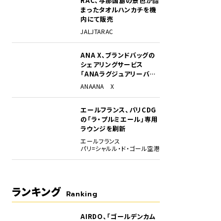
RAC、与那国島の景色が詰
まったタオルハンカチを機
内にて販売
JAL
JTA
RAC
ANA X、ブランドバッグの
シェアリングサービス
「ANAラグジュアリーバッ
グ」開始
ANA
ANA X
エールフランス、パリCDG
チナ ProとJALグローバルクラブ JAL・JCBカード プラチナ Proの特典。
の「ラ・プルミエール」専用
ラウンジを刷新
エールフランス
パリ=シャルル・ド・ゴール空港
ランキング
Ranking
AIRDO、「ゴールデンカム
1