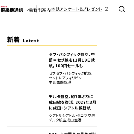
本誌アンケート&プレゼント
最新刊案内
新着
Latest
セブ・パシフィック航空、中
部＝セブ線を11月19日就
航。100円セールも
セブ
セブ・パシフィック航空
セントレア
フィリピン
中部国際空港
デルタ航空、約7年ぶりに
成田線を復活。2027年3月
に成田・シアトル線就航
シアトル
シアトル・タコマ空港
デルタ航空
成田空港