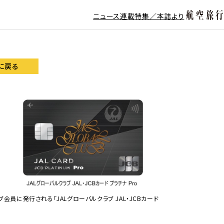
ニュース
連載
特集／本誌より
に戻る
クラブ会員に発行される「JALグローバルクラブ JAL・JCBカード