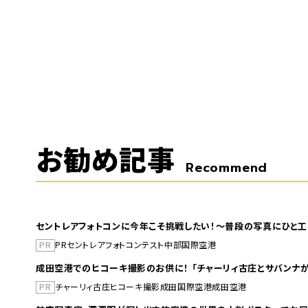
お勧め記事
Recommend
セントレアフォトコンに今年こそ挑戦したい！～普段の写真にひと工
PR
PR
セントレア
フォトコンテスト
中部国際空港
成田空港でのヒコーキ撮影のお供に！ 「チャーリィ古庄とサバンナが
PR
チャーリィ古庄
ヒコーキ撮影
成田国際空港
成田空港