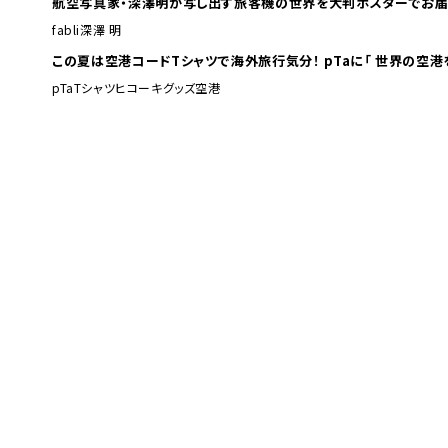
航空写真家・深澤明が写し出す旅客機の世界を大判ポスターでお届
fabli
深澤 明
この夏は空港コードTシャツで海外旅行
pTa
Tシャツ
ヒコーキグッズ
空港