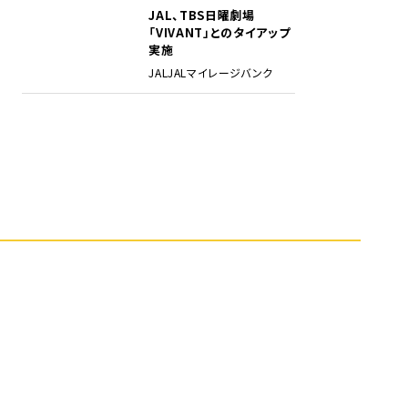
JAL、TBS日曜劇場
5
「VIVANT」とのタイアップ
実施
JAL
JALマイレージバンク