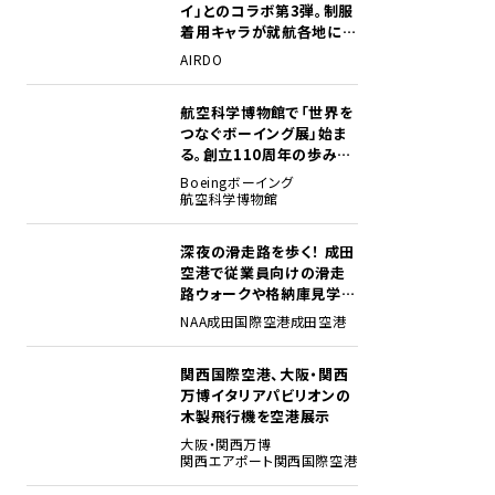
イ」とのコラボ第3弾。制服
着用キャラが就航各地に登
場
AIRDO
航空科学博物館で「世界を
2
つなぐボーイング展」始ま
る。創立110周年の歩みを
貴重な資料でたどる
Boeing
ボーイング
航空科学博物館
深夜の滑走路を歩く！ 成田
3
空港で従業員向けの滑走
路ウォークや格納庫見学イ
ベントを初開催
NAA
成田国際空港
成田空港
関西国際空港、大阪・関西
4
万博イタリアパビリオンの
木製飛行機を空港展示
大阪・関西万博
関西エアポート
関西国際空港