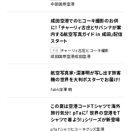
中部国際空港
成田空港でのヒコーキ撮影のお供
に！ 「チャーリィ古庄とサバンナが案
内する航空写真ガイド in 成田」配信
スタート
PR
チャーリィ古庄
ヒコーキ撮影
成田国際空港
成田空港
航空写真家・深澤明が写し出す旅客
機の世界を大判ポスターでお届け！
fabli
深澤 明
この夏は空港コードTシャツで海外
旅行気分！ pTaに「 世界の空港をT
シャツで着よう！」シリーズが新登場
pTa
Tシャツ
ヒコーキグッズ
空港