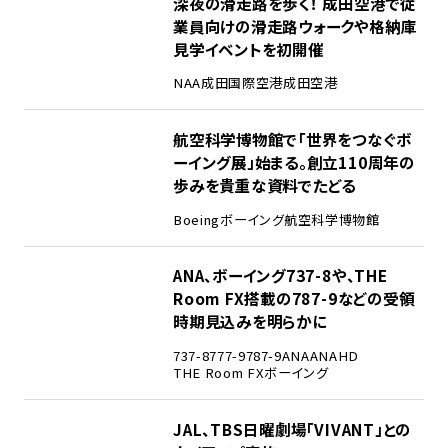
1
深夜の滑走路を歩く！ 成田空港で従
業員向けの滑走路ウォークや格納庫
見学イベントを初開催
NAA
成田国際空港
成田空港
2
航空科学博物館で「世界をつなぐボ
ーイング展」始まる。創立110周年の
歩みを貴重な資料でたどる
Boeing
ボーイング
航空科学博物館
3
ANA、ボーイング737-8や、THE
Room FX搭載の787-9などの受領
時期見込みを明らかに
737-8
777-9
787-9
ANA
ANAHD
THE Room FX
ボーイング
4
JAL、TBS日曜劇場「VIVANT」との