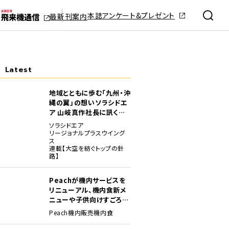
本誌アンケート&プレゼント
最新刊案内
Latest
地域とともに歩む「九州・沖
縄の翼」の想い――ソラシドエ
ア 山岐真作社長に訊く就
任1年の手応え
ソラシドエア
リージョナルプラスウイング
ス
連載【大空を紡ぐトップの針
路】
Peachが機内サービスを
リニューアル、機内食新メ
ニューや子供向けすごろく
など
Peach
機内販売
機内食