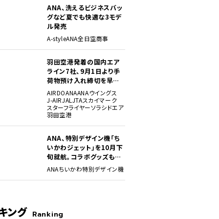
ANA、洗えるビジネスバッ
グなど夏でも快適な3モデ
ル発売
A-style
ANA
全日空商事
羽田空港発着の国内エア
ライン7社、9月1日より手
荷物預け入れ締切を早期
化・厳格化。定時性確保に
AIRDO
ANA
ANAウイングス
向け
J-AIR
JAL
JTA
スカイマーク
スターフライヤー
ソラシドエア
羽田空港
ANA、特別デザイン機「ち
いかわジェット」を10月下
旬就航。コラボグッズも展
開
ANA
ちいかわ
特別デザイン機
キング
Ranking