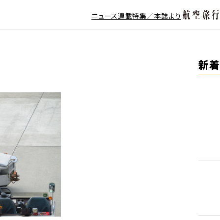
ニュース
連載
特集／本誌より
新着