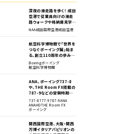
深夜の滑走路を歩く！ 成田
空港で従業員向けの滑走
路ウォークや格納庫見学イ
ベントを初開催
NAA
成田国際空港
成田空港
航空科学博物館で「世界を
つなぐボーイング展」始ま
る。創立110周年の歩みを
貴重な資料でたどる
Boeing
ボーイング
航空科学博物館
ANA、ボーイング737-8
や、THE Room FX搭載の
787-9などの受領時期見
込みを明らかに
737-8
777-9
787-9
ANA
ANAHD
THE Room FX
ボーイング
関西国際空港、大阪・関西
万博イタリアパビリオンの