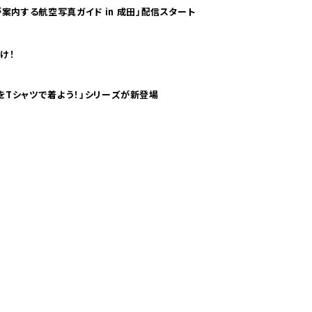
案内する航空写真ガイド in 成田」配信スタート
け！
気分！ pTaに「 世界の空港をTシャツで着よう！」シリーズが新登場