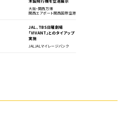
木製飛行機を空港展示
大阪・関西万博
関西エアポート
関西国際空港
JAL、TBS日曜劇場
「VIVANT」とのタイアップ
実施
JAL
JALマイレージバンク