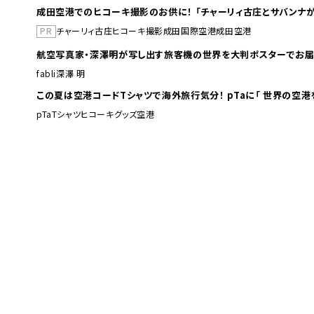
成田空港でのヒコーキ撮影のお供に！ 「チャーリィ古庄とサバンナが
PR
チャーリィ古庄
ヒコーキ撮影
成田国際空港
成田空港
航空写真家・深澤明が写し出す旅客機の世界を大判ポスターでお届
fabli
深澤 明
この夏は空港コードTシャツで海外旅行
pTa
Tシャツ
ヒコーキグッズ
空港