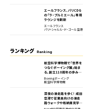
エールフランス、パリCDG
の「ラ・プルミエール」専用
ラウンジを刷新
エールフランス
パリ=シャルル・ド・ゴール空港
ランキング
Ranking
航空科学博物館で「世界を
1
つなぐボーイング展」始ま
る。創立110周年の歩みを
貴重な資料でたどる
Boeing
ボーイング
航空科学博物館
深夜の滑走路を歩く！ 成田
2
空港で従業員向けの滑走
路ウォークや格納庫見学イ
ベントを初開催
NAA
成田国際空港
成田空港