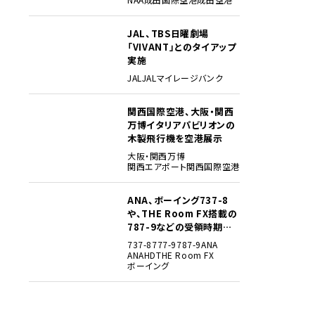
JAL、TBS日曜劇場
3
「VIVANT」とのタイアップ
実施
JAL
JALマイレージバンク
関西国際空港、大阪・関西
4
万博イタリアパビリオンの
木製飛行機を空港展示
大阪・関西万博
関西エアポート
関西国際空港
ANA、ボーイング737-8
5
や、THE Room FX搭載の
787-9などの受領時期見
込みを明らかに
737-8
777-9
787-9
ANA
ANAHD
THE Room FX
ボーイング