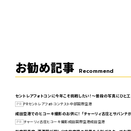
お勧め記事
Recommend
セントレアフォトコンに今年こそ挑戦したい！～普段の写真にひと工
PR
PR
セントレア
フォトコンテスト
中部国際空港
成田空港でのヒコーキ撮影のお供に！ 「チャーリィ古庄とサバンナが
PR
チャーリィ古庄
ヒコーキ撮影
成田国際空港
成田空港