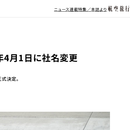
ニュース
連載
特集／本誌より
6年4月1日に社名変更
正式決定。