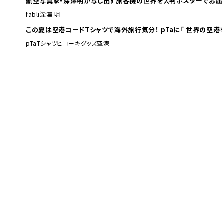
航空写真家・深澤明が写し出す旅客機の世界を大判ポスターでお届
fabli
深澤 明
この夏は空港コードTシャツで海外旅行
pTa
Tシャツ
ヒコーキグッズ
空港