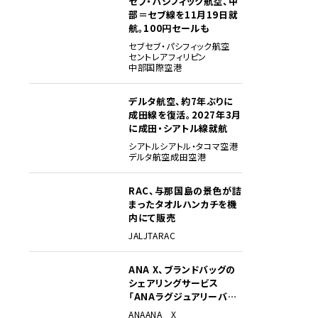
セブ・パシフィック航空、中
部＝セブ線を11月19日就
航。100円セールも
セブ
セブ・パシフィック航空
セントレア
フィリピン
中部国際空港
デルタ航空、約7年ぶりに
成田線を復活。2027年3月
に成田・シアトル線就航
シアトル
シアトル・タコマ空港
デルタ航空
成田空港
RAC、与那国島の景色が詰
まったタオルハンカチを機
内にて販売
JAL
JTA
RAC
ANA X、ブランドバッグの
シェアリングサービス
「ANAラグジュアリーバッ
グ」開始
ANA
ANA X