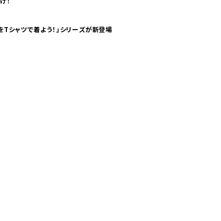
け！
気分！ pTaに「 世界の空港をTシャツで着よう！」シリーズが新登場