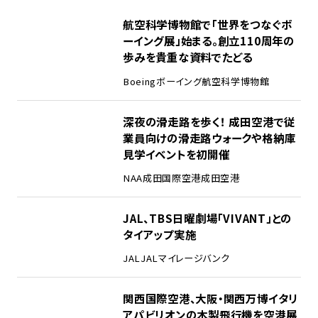
1
航空科学博物館で「世界をつなぐボ
ーイング展」始まる。創立110周年の
歩みを貴重な資料でたどる
Boeing
ボーイング
航空科学博物館
2
深夜の滑走路を歩く！ 成田空港で従
業員向けの滑走路ウォークや格納庫
見学イベントを初開催
NAA
成田国際空港
成田空港
3
JAL、TBS日曜劇場「VIVANT」との
タイアップ実施
JAL
JALマイレージバンク
4
関西国際空港、大阪・関西万博イタリ
アパビリオンの木製飛行機を空港展