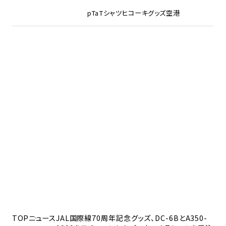
pTa
Tシャツ
ヒコーキグッズ
空港
TOP
ニュース
JAL国際線70周年記念グッズ、DC-6BとA350-