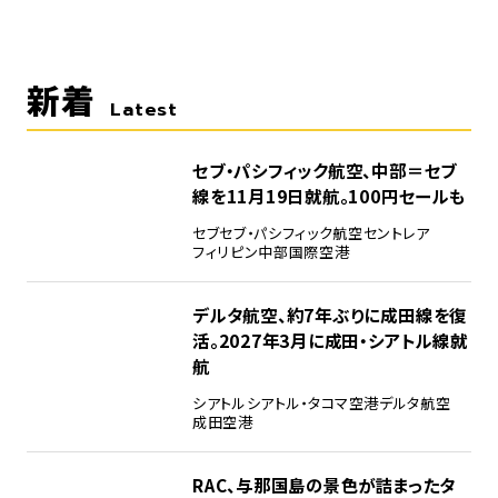
新着
Latest
セブ・パシフィック航空、中部＝セブ
線を11月19日就航。100円セールも
セブ
セブ・パシフィック航空
セントレア
フィリピン
中部国際空港
デルタ航空、約7年ぶりに成田線を復
活。2027年3月に成田・シアトル線就
航
シアトル
シアトル・タコマ空港
デルタ航空
成田空港
RAC、与那国島の景色が詰まったタ