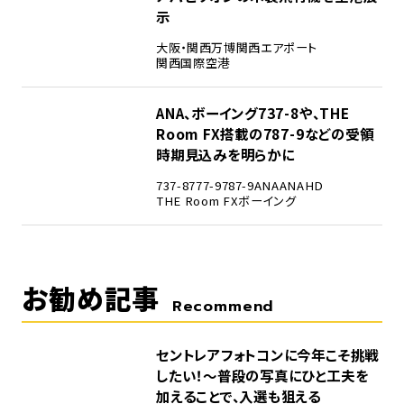
示
大阪・関西万博
関西エアポート
関西国際空港
5
ANA、ボーイング737-8や、THE
Room FX搭載の787-9などの受領
時期見込みを明らかに
737-8
777-9
787-9
ANA
ANAHD
THE Room FX
ボーイング
お勧め記事
Recommend
セントレアフォトコンに今年こそ挑戦
したい！～普段の写真にひと工夫を
加えることで、入選も狙える