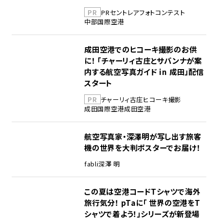
PR
PR
セントレア
フォトコンテスト
中部国際空港
成田空港でのヒコーキ撮影のお供
に！ 「チャーリィ古庄とサバンナが案
内する航空写真ガイド in 成田」配信
スタート
PR
チャーリィ古庄
ヒコーキ撮影
成田国際空港
成田空港
航空写真家・深澤明が写し出す旅客
機の世界を大判ポスターでお届け！
fabli
深澤 明
この夏は空港コードTシャツで海外
旅行気分！ pTaに「 世界の空港をT
シャツで着よう！」シリーズが新登場