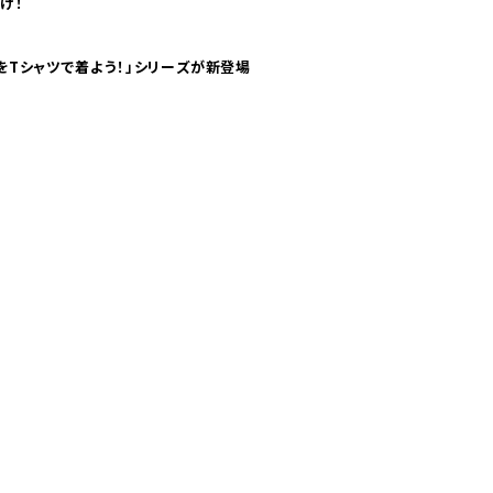
け！
気分！ pTaに「 世界の空港をTシャツで着よう！」シリーズが新登場