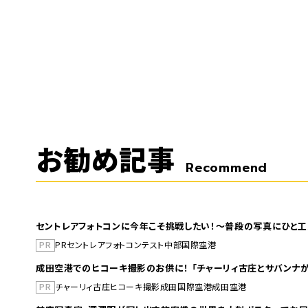
お勧め記事
Recommend
セントレアフォトコンに今年こそ挑戦したい！～普段の写真にひと工
PR
PR
セントレア
フォトコンテスト
中部国際空港
成田空港でのヒコーキ撮影のお供に！ 「チャーリィ古庄とサバンナが
PR
チャーリィ古庄
ヒコーキ撮影
成田国際空港
成田空港