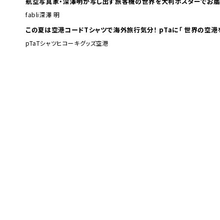
航空写真家・深澤明が写し出す旅客機の世界を大判ポスターでお届
fabli
深澤 明
この夏は空港コードTシャツで海外旅行
pTa
Tシャツ
ヒコーキグッズ
空港