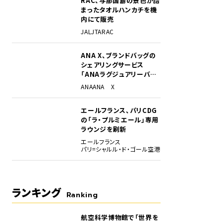
RAC、与那国島の景色が詰
まったタオルハンカチを機
内にて販売
JAL
JTA
RAC
ANA X、ブランドバッグの
シェアリングサービス
「ANAラグジュアリーバッ
グ」開始
ANA
ANA X
NH219便の搭乗者に到着口で配布されたトルコの伝統菓子“バクラヴァ”。
エールフランス、パリCDG
の「ラ・プルミエール」専用
ラウンジを刷新
エールフランス
パリ=シャルル・ド・ゴール空港
ランキング
Ranking
航空科学博物館で「世界を
1