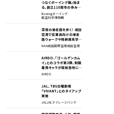
つなぐボーイング展」始ま
る。創立110周年の歩みを
貴重な資料でたどる
Boeing
ボーイング
航空科学博物館
深夜の滑走路を歩く！ 成田
2
空港で従業員向けの滑走
路ウォークや格納庫見学イ
ベントを初開催
NAA
成田国際空港
成田空港
AIRDO、「ゴールデンカム
3
イ」とのコラボ第3弾。制服
着用キャラが就航各地に登
場
AIRDO
JAL、TBS日曜劇場
4
「VIVANT」とのタイアップ
実施
JAL
JALマイレージバンク