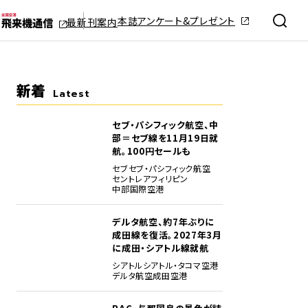
本誌アンケート&プレゼント
最新刊案内
新着
Latest
セブ・パシフィック航空、中
部＝セブ線を11月19日就
航。100円セールも
セブ
セブ・パシフィック航空
セントレア
フィリピン
中部国際空港
デルタ航空、約7年ぶりに
成田線を復活。2027年3月
に成田・シアトル線就航
シアトル
シアトル・タコマ空港
デルタ航空
成田空港