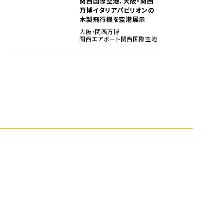
関西国際空港、大阪・関西
5
万博イタリアパビリオンの
木製飛行機を空港展示
大阪・関西万博
関西エアポート
関西国際空港