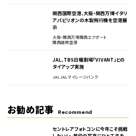
4
関西国際空港、大阪・関西万博イタリ
アパビリオンの木製飛行機を空港展
示
大阪・関西万博
関西エアポート
関西国際空港
5
JAL、TBS日曜劇場「VIVANT」との
タイアップ実施
JAL
JALマイレージバンク
お勧め記事
Recommend
セントレアフォトコンに今年こそ挑戦
したい！～普段の写真にひと工夫を