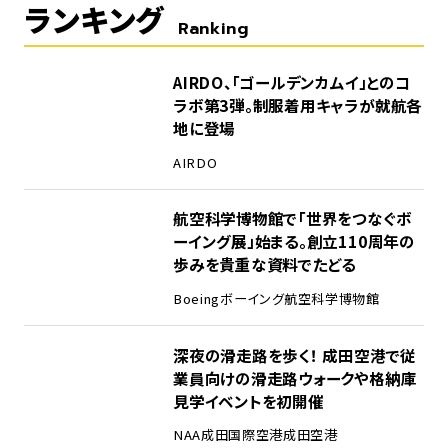
ランキング
Ranking
1
AIRDO、「ゴールデンカムイ」とのコ
ラボ第3弾。制服着用キャラが就航各
地に登場
AIRDO
2
航空科学博物館で「世界をつなぐボ
ーイング展」始まる。創立110周年の
歩みを貴重な資料でたどる
Boeing
ボーイング
航空科学博物館
3
深夜の滑走路を歩く！ 成田空港で従
業員向けの滑走路ウォークや格納庫
見学イベントを初開催
NAA
成田国際空港
成田空港