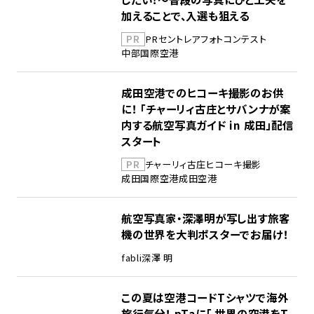
加えることで、入選も狙える
PR
PR
セントレア
フォトコンテスト
中部国際空港
成田空港でのヒコーキ撮影のお供
に！ 「チャーリィ古庄とサバンナが案
内する航空写真ガイド in 成田」配信
スタート
PR
チャーリィ古庄
ヒコーキ撮影
成田国際空港
成田空港
航空写真家・深澤明が写し出す旅客
機の世界を大判ポスターでお届け！
fabli
深澤 明
この夏は空港コードTシャツで海外
旅行気分！ pTaに「 世界の空港をT