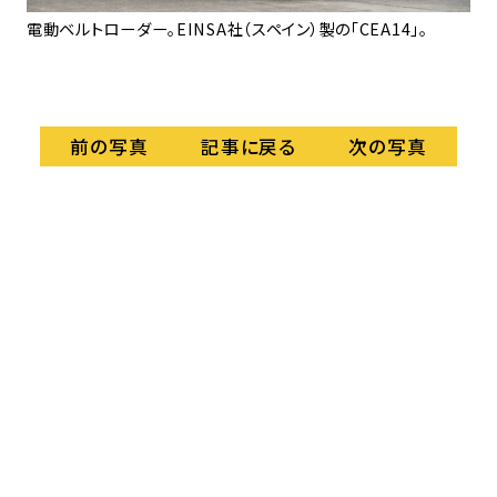
電動ベルトローダー。EINSA社（スペイン）製の「CEA14」。
J
し
記事に戻る
前の写真
次の写真