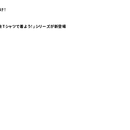
け！
気分！ pTaに「 世界の空港をTシャツで着よう！」シリーズが新登場