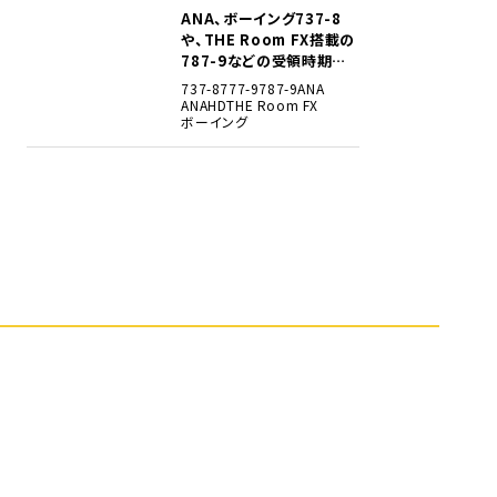
ANA、ボーイング737-8
5
や、THE Room FX搭載の
787-9などの受領時期見
込みを明らかに
737-8
777-9
787-9
ANA
ANAHD
THE Room FX
ボーイング