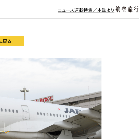
ニュース
連載
特集／本誌より
に戻る