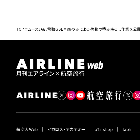
TOP
ニュース
JAL、電動GSE車両のみによる荷物の積み降ろし作業を公
航空人Web
イカロス・アカデミー
pTa.shop
fabli