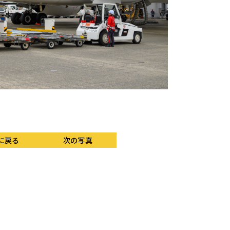
福岡からJL306便と
ー、ベルトローダー、ハ
に戻る
次の写真