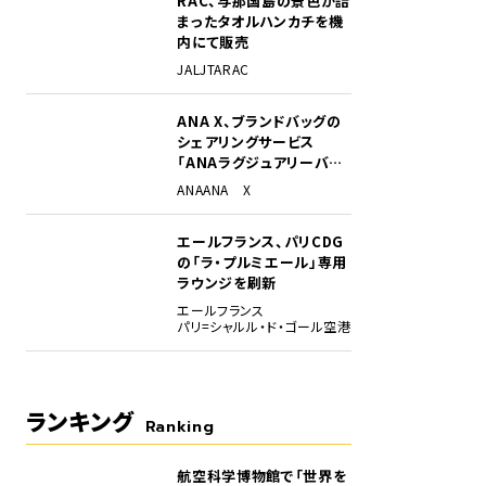
RAC、与那国島の景色が詰
まったタオルハンカチを機
内にて販売
JAL
JTA
RAC
ANA X、ブランドバッグの
シェアリングサービス
「ANAラグジュアリーバッ
グ」開始
ANA
ANA X
して到着し、JL909便として出発するエアバスA350-900の作業にあたる、電動のトー
イリフトローダー×2台。
エールフランス、パリCDG
の「ラ・プルミエール」専用
ラウンジを刷新
エールフランス
パリ=シャルル・ド・ゴール空港
ランキング
Ranking
航空科学博物館で「世界を
1