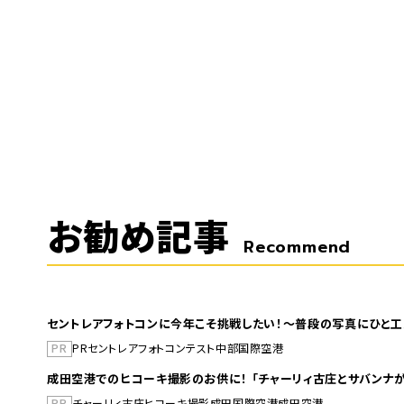
お勧め記事
Recommend
セントレアフォトコンに今年こそ挑戦したい！～普段の写真にひと工
PR
PR
セントレア
フォトコンテスト
中部国際空港
成田空港でのヒコーキ撮影のお供に！ 「チャーリィ古庄とサバンナが
PR
チャーリィ古庄
ヒコーキ撮影
成田国際空港
成田空港