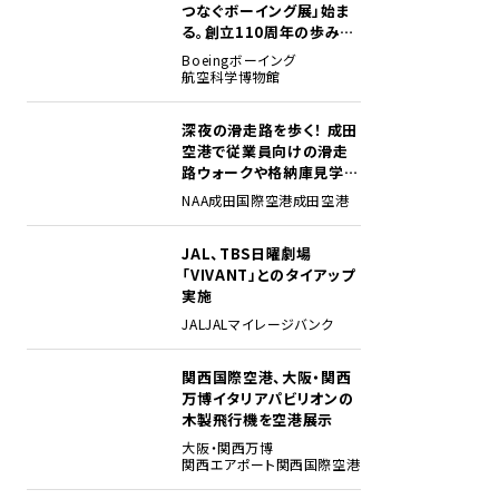
つなぐボーイング展」始ま
る。創立110周年の歩みを
貴重な資料でたどる
Boeing
ボーイング
航空科学博物館
深夜の滑走路を歩く！ 成田
2
空港で従業員向けの滑走
路ウォークや格納庫見学イ
ベントを初開催
NAA
成田国際空港
成田空港
JAL、TBS日曜劇場
3
「VIVANT」とのタイアップ
実施
JAL
JALマイレージバンク
関西国際空港、大阪・関西
4
万博イタリアパビリオンの
木製飛行機を空港展示
大阪・関西万博
関西エアポート
関西国際空港