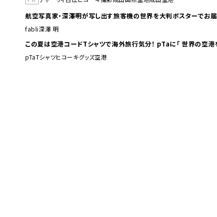
航空写真家・深澤明が写し出す旅客機の世界を大判ポスターでお届
fabli
深澤 明
この夏は空港コードTシャツで海外旅行
pTa
Tシャツ
ヒコーキグッズ
空港