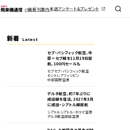
本誌アンケート&プレゼント
最新刊案内
新着
Latest
セブ・パシフィック航空、中
部＝セブ線を11月19日就
航。100円セールも
セブ
セブ・パシフィック航空
セントレア
フィリピン
中部国際空港
デルタ航空、約7年ぶりに
成田線を復活。2027年3月
に成田・シアトル線就航
シアトル
シアトル・タコマ空港
デルタ航空
成田空港