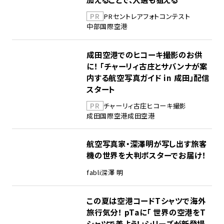
PR
PR
セントレア
フォトコンテスト
中部国際空港
成田空港でのヒコーキ撮影のお供
に！ 「チャーリィ古庄とサバンナが案
内する航空写真ガイド in 成田」配信
スタート
PR
チャーリィ古庄
ヒコーキ撮影
成田国際空港
成田空港
航空写真家・深澤明が写し出す旅客
機の世界を大判ポスターでお届け！
fabli
深澤 明
この夏は空港コードTシャツで海外
旅行気分！ pTaに「 世界の空港をT
シャツで着よう！」シリーズが新登場