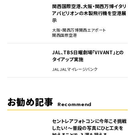
4
関西国際空港、大阪・関西万博イタリ
アパビリオンの木製飛行機を空港展
示
大阪・関西万博
関西エアポート
関西国際空港
5
JAL、TBS日曜劇場「VIVANT」との
タイアップ実施
JAL
JALマイレージバンク
お勧め記事
Recommend
セントレアフォトコンに今年こそ挑戦
したい！～普段の写真にひと工夫を
加えることで、入選も狙える