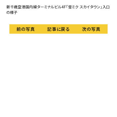
新千歳空港国内線ターミナルビル4F「雪ミク スカイタウン」入口
札
の様子
記事に戻る
前の写真
次の写真