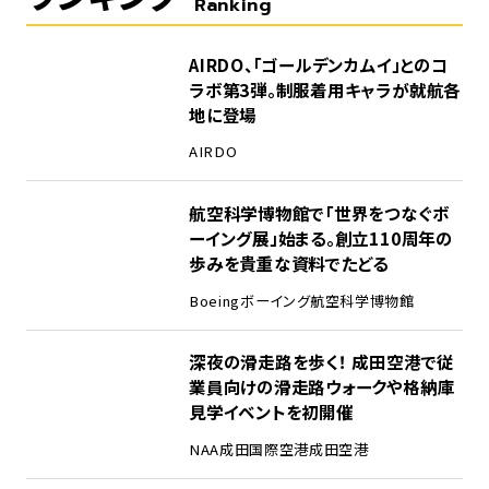
Ranking
1
AIRDO、「ゴールデンカムイ」とのコ
ラボ第3弾。制服着用キャラが就航各
地に登場
AIRDO
2
航空科学博物館で「世界をつなぐボ
ーイング展」始まる。創立110周年の
歩みを貴重な資料でたどる
Boeing
ボーイング
航空科学博物館
3
深夜の滑走路を歩く！ 成田空港で従
業員向けの滑走路ウォークや格納庫
見学イベントを初開催
NAA
成田国際空港
成田空港