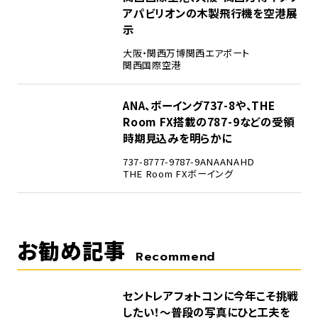
アパビリオンの木製飛行機を空港展
示
大阪・関西万博
関西エアポート
関西国際空港
5
ANA、ボーイング737-8や、THE
Room FX搭載の787-9などの受領
時期見込みを明らかに
737-8
777-9
787-9
ANA
ANAHD
THE Room FX
ボーイング
お勧め記事
Recommend
セントレアフォトコンに今年こそ挑戦
したい！～普段の写真にひと工夫を