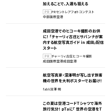
加えることで、入選も狙える
PR
PR
セントレア
フォトコンテスト
中部国際空港
成田空港でのヒコーキ撮影のお供
に！ 「チャーリィ古庄とサバンナが案
内する航空写真ガイド in 成田」配信
スタート
PR
チャーリィ古庄
ヒコーキ撮影
成田国際空港
成田空港
航空写真家・深澤明が写し出す旅客
機の世界を大判ポスターでお届け！
fabli
深澤 明
この夏は空港コードTシャツで海外
旅行気分！ pTaに「 世界の空港をT