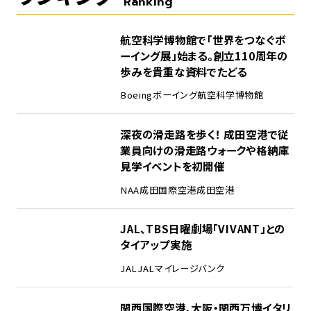
Ranking
1
航空科学博物館で「世界をつなぐボ
ーイング展」始まる。創立110周年の
歩みを貴重な資料でたどる
Boeing
ボーイング
航空科学博物館
2
深夜の滑走路を歩く！ 成田空港で従
業員向けの滑走路ウォークや格納庫
見学イベントを初開催
NAA
成田国際空港
成田空港
3
JAL、TBS日曜劇場「VIVANT」との
タイアップ実施
JAL
JALマイレージバンク
4
関西国際空港、大阪・関西万博イタリ