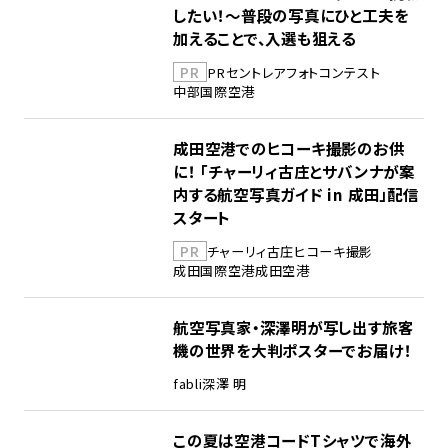
したい！～普段の写真にひと工夫を
加えることで、入選も狙える
PR
PR
セントレア
フォトコンテスト
中部国際空港
成田空港でのヒコーキ撮影のお供
に！ 「チャーリィ古庄とサバンナが案
内する航空写真ガイド in 成田」配信
スタート
PR
チャーリィ古庄
ヒコーキ撮影
成田国際空港
成田空港
航空写真家・深澤明が写し出す旅客
機の世界を大判ポスターでお届け！
fabli
深澤 明
この夏は空港コードTシャツで海外