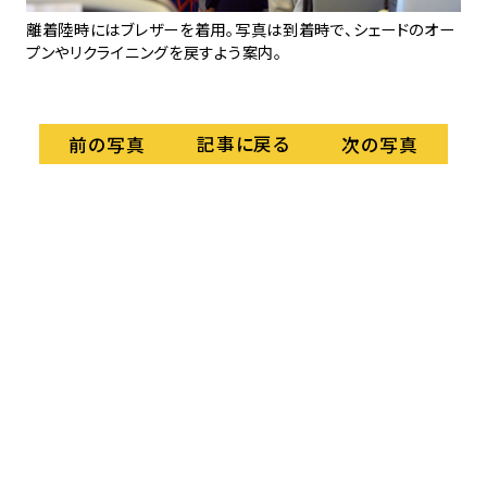
機
の新
離着陸時にはブレザーを着用。写真は到着時で、シェードのオー
しい
プンやリクライニングを戻すよう案内。
記事に戻る
前の写真
次の写真