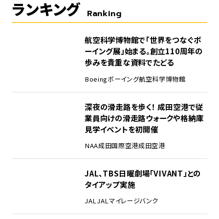
ランキング
Ranking
1
航空科学博物館で「世界をつなぐボ
ーイング展」始まる。創立110周年の
歩みを貴重な資料でたどる
Boeing
ボーイング
航空科学博物館
2
深夜の滑走路を歩く！ 成田空港で従
業員向けの滑走路ウォークや格納庫
見学イベントを初開催
NAA
成田国際空港
成田空港
3
JAL、TBS日曜劇場「VIVANT」との
タイアップ実施
JAL
JALマイレージバンク