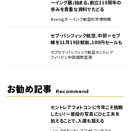
ーイング展」始まる。創立110周年の
歩みを貴重な資料でたどる
Boeing
ボーイング
航空科学博物館
5
セブ・パシフィック航空、中部＝セブ
線を11月19日就航。100円セールも
セブ
セブ・パシフィック航空
セントレア
フィリピン
中部国際空港
お勧め記事
Recommend
セントレアフォトコンに今年こそ挑戦
したい！～普段の写真にひと工夫を
加えることで、入選も狙える
PR
PR
セントレア
フォトコンテスト