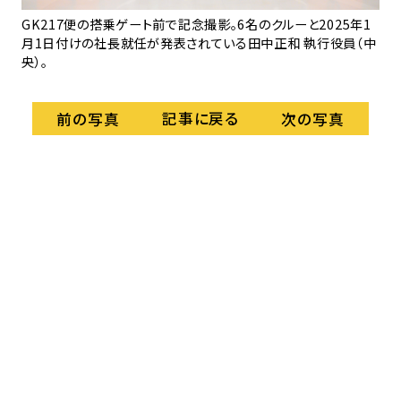
ス
フィ
GK217便の搭乗ゲート前で記念撮影。6名のクルーと2025年1
鮮
月1日付けの社長就任が発表されている田中正和 執行役員（中
ジ
央）。
記事に戻る
前の写真
次の写真