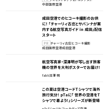
中部国際空港
成田空港でのヒコーキ撮影のお供
に！ 「チャーリィ古庄とサバンナが案
内する航空写真ガイド in 成田」配信
スタート
PR
チャーリィ古庄
ヒコーキ撮影
成田国際空港
成田空港
航空写真家・深澤明が写し出す旅客
機の世界を大判ポスターでお届け！
fabli
深澤 明
この夏は空港コードTシャツで海外
旅行気分！ pTaに「 世界の空港をT
シャツで着よう！」シリーズが新登場
pTa
Tシャツ
ヒコーキグッズ
空港