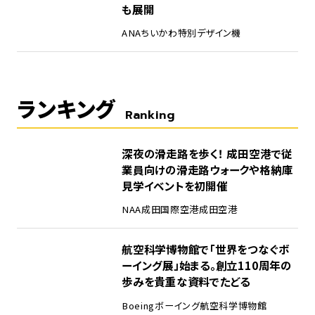
も展開
ANA
ちいかわ
特別デザイン機
ランキング
Ranking
1
深夜の滑走路を歩く！ 成田空港で従
業員向けの滑走路ウォークや格納庫
見学イベントを初開催
NAA
成田国際空港
成田空港
2
航空科学博物館で「世界をつなぐボ
ーイング展」始まる。創立110周年の
歩みを貴重な資料でたどる
Boeing
ボーイング
航空科学博物館