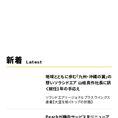
新着
Latest
地域とともに歩む「九州・沖縄の翼」の
想い――ソラシドエア 山岐真作社長に訊
く就任1年の手応え
ソラシドエア
リージョナルプラスウイングス
連載【大空を紡ぐトップの針路】
Peachが機内サービスをリニューア