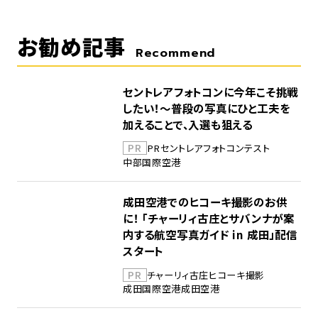
お勧め記事
Recommend
セントレアフォトコンに今年こそ挑戦
したい！～普段の写真にひと工夫を
加えることで、入選も狙える
PR
PR
セントレア
フォトコンテスト
中部国際空港
成田空港でのヒコーキ撮影のお供
に！ 「チャーリィ古庄とサバンナが案
内する航空写真ガイド in 成田」配信
スタート
PR
チャーリィ古庄
ヒコーキ撮影
成田国際空港
成田空港