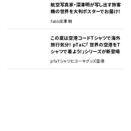
航空写真家・深澤明が写し出す旅客
機の世界を大判ポスターでお届け！
fabli
深澤 明
この夏は空港コードTシャツで海外
旅行気分！ pTaに「 世界の空港をT
シャツで着よう！」シリーズが新登場
pTa
Tシャツ
ヒコーキグッズ
空港