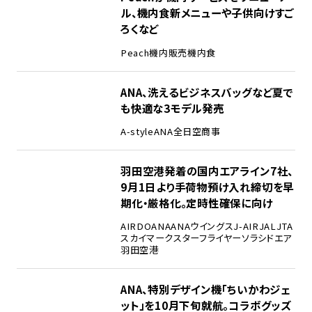
ル、機内食新メニューや子供向けすご
ろくなど
Peach
機内販売
機内食
ANA、洗えるビジネスバッグなど夏で
も快適な3モデル発売
A-style
ANA
全日空商事
羽田空港発着の国内エアライン7社、
9月1日より手荷物預け入れ締切を早
期化・厳格化。定時性確保に向け
AIRDO
ANA
ANAウイングス
J-AIR
JAL
JTA
スカイマーク
スターフライヤー
ソラシドエア
羽田空港
ANA、特別デザイン機「ちいかわジェ
ット」を10月下旬就航。コラボグッズ