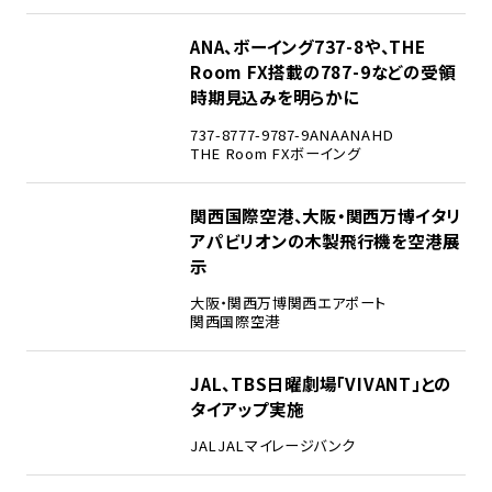
3
ANA、ボーイング737-8や、THE
Room FX搭載の787-9などの受領
時期見込みを明らかに
737-8
777-9
787-9
ANA
ANAHD
THE Room FX
ボーイング
4
関西国際空港、大阪・関西万博イタリ
アパビリオンの木製飛行機を空港展
示
大阪・関西万博
関西エアポート
関西国際空港
5
JAL、TBS日曜劇場「VIVANT」との
タイアップ実施
JAL
JALマイレージバンク