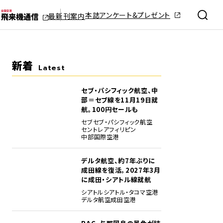
本誌アンケート&プレゼント
最新刊案内
新着
Latest
セブ・パシフィック航空、中
部＝セブ線を11月19日就
航。100円セールも
セブ
セブ・パシフィック航空
セントレア
フィリピン
中部国際空港
デルタ航空、約7年ぶりに
成田線を復活。2027年3月
に成田・シアトル線就航
シアトル
シアトル・タコマ空港
デルタ航空
成田空港