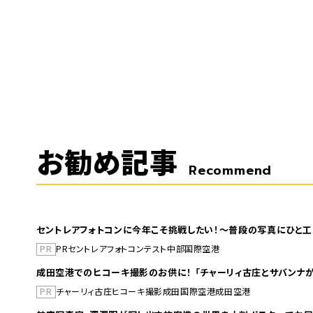
お勧め記事
Recommend
セントレアフォトコンに今年こそ挑戦したい！～普段の写真にひと工
PR
PR
セントレア
フォトコンテスト
中部国際空港
成田空港でのヒコーキ撮影のお供に！ 「チャーリィ古庄とサバンナが
PR
チャーリィ古庄
ヒコーキ撮影
成田国際空港
成田空港