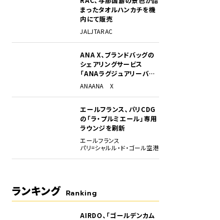
RAC、与那国島の景色が詰
まったタオルハンカチを機
内にて販売
JAL
JTA
RAC
ANA X、ブランドバッグの
シェアリングサービス
「ANAラグジュアリーバッ
グ」開始
ANA
ANA X
わり、世界各地の食事やお酒、デザートも堪能できる。
エールフランス、パリCDG
の「ラ・プルミエール」専用
ラウンジを刷新
エールフランス
パリ=シャルル・ド・ゴール空港
ランキング
Ranking
AIRDO、「ゴールデンカム
1