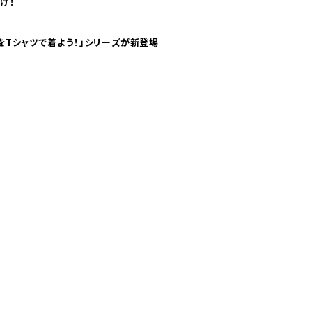
け！
気分！ pTaに「 世界の空港をTシャツで着よう！」シリーズが新登場