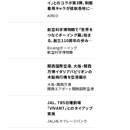
イ」とのコラボ第3弾。制服
着用キャラが就航各地に登
場
AIRDO
航空科学博物館で「世界を
2
つなぐボーイング展」始ま
る。創立110周年の歩みを
貴重な資料でたどる
Boeing
ボーイング
航空科学博物館
関西国際空港、大阪・関西
3
万博イタリアパビリオンの
木製飛行機を空港展示
大阪・関西万博
関西エアポート
関西国際空港
JAL、TBS日曜劇場
4
「VIVANT」とのタイアップ
実施
JAL
JALマイレージバンク