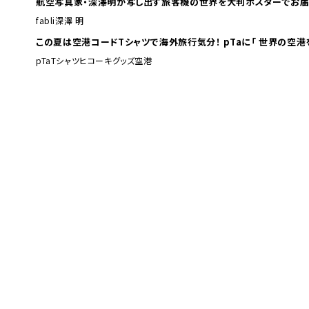
航空写真家・深澤明が写し出す旅客機の世界を大判ポスターでお届
fabli
深澤 明
この夏は空港コードTシャツで海外旅行
pTa
Tシャツ
ヒコーキグッズ
空港