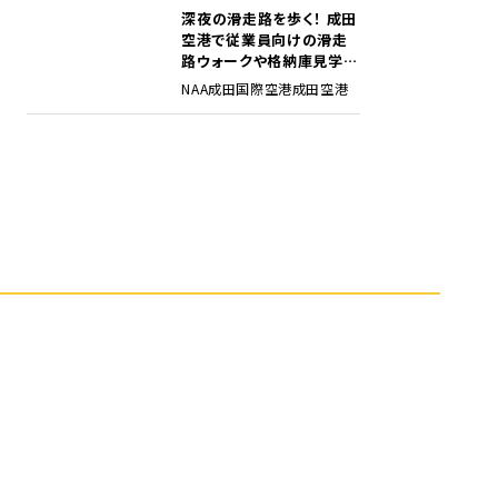
深夜の滑走路を歩く！ 成田
5
空港で従業員向けの滑走
路ウォークや格納庫見学イ
ベントを初開催
NAA
成田国際空港
成田空港